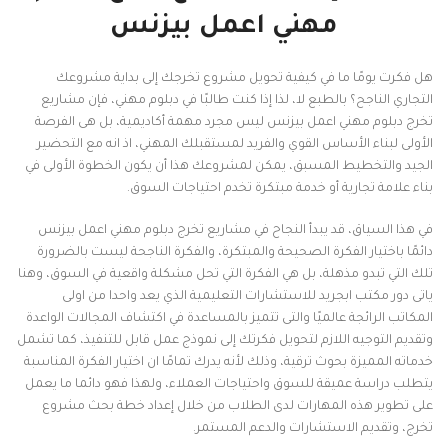
مهني اعمل بيزنس
هل فكرت يومًا ما في كيفية تحويل مشروع تخرجك إلى بداية مشروعك
التجاري الناجح؟ بالطبع لا، لذا إذا كنت طالبًا في دبلوم مهني، فإن مشاريع
تخرج دبلوم مهني اعمل بيزنس ليس مجرد مهمة أكاديمية، بل هى الفرصة
الأولى لبناء الأساس القوي والفريد لمستقبلك المهني، اذ انه مع التحضير
الجيد والتخطيط المسبق، يمكن لمشروعك هذا أن يكون الخطوة الأولى في
بناء علامة تجارية أو خدمة مبتكرة تخدم احتياجات السوق.
في هذا السياق، قد يبدأ النجاح في مشاريع تخرج دبلوم مهني اعمل بيزنس
دائمًا باختيار الفكرة الصحيحة والمبتكرة، والفكرة الناجحة ليست بالضرورة
تلك التي تبدو مذهلة، بل هي الفكرة التي تحل مشكلة واقعية في السوق، وهنا
ياتى دور مكتب ابجريد للاستشارات التعليمية الذي يعد واحدا من اولى
المكاتب الرائجة عالميًا والتى تتميز بالمساعدة في اكتشاف المجالات الواعدة
وتقديم التوجيه اللازم لتحويل فكرتك إلى نموذج عمل قابل للتنفيذ، كما تشمل
خدماته المميزة بحوث ترقية، وذلك لأنه يدرك تمامًا ان اختيار الفكرة المناسبة
يتطلب دراسة عميقة للسوق واحتياجات العملاء، ولهذا فهو دائما ما يعمل
على تطوير هذه المهارات لدى الطلاب من خلال إعداد خطة بحث مشروع
تخرج، وتقديم الاستشارات والدعم المستمر.