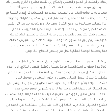
إنهاء دراستك في الدبلوم المهني وتحتاج إلى تقديم مشروع تخرج يضمن لك
التفوق، فإن مؤسسة ابجريد تعد الشريك الأمثل والفعال لتحقيق أهدافك،
حيث عادة ما يواجه الكثير من الطلاب العديد من التحديات في إعداد المشاريع
وكتابة الأبحاث، مما قد يجعل تقديم عمل احترافي يعكس مهاراتك وقدراتك
أمرًا يتطلب مساعدة من ذوي الخبرة، وهنا يأتي دور شركة ابجريد، التى تقدم
لك هذه الخبرة من خلال خدمات إعداد مشاريع التخرج المميزة، اذ انه مع
الاهتمام بأدق التفاصيل والحرص على جودة المحتوى، تضمن الشركة لك
تقديم مشروع يليق بمستوى طموحاتك، ويساعدك على التميز في مجالك
الدراسي، علاوة على ذلك، تُقدم الشركة دعمًا متكاملًا لطلاب
رسائل دكتوراه
،
مما يجعلها الوجهة المثالية لكل من يسعى للنجاح الأكاديمي.
في هذا السياق، قد يتطلب إعداد مشاريع تخرج دبلوم مهني اعمل بيزنس
اتخاذ عدة خطوات استراتيجية هامة لضمان تحقيق أفضل النتائج، أولى هذه
الخطوات تتمثل في اختيار موضوع يعكس اهتمامات الطالب وينسجم مع
متطلبات سوق العمل الحالي، بمعنى أن يكون المشروع موجهًا لحل
مشكلات واقعية أو تقديم أفكار مبتكرة تدعم التطوير في مجال البيزنس، في
هذا السياق تبرز شركة ابجريد بدورها الرائد والكبير في توفير جميع هذه
الخدمات باعلى معايير الجودة والاحترافية، حيث تقدم الدعم اللازم لمساعدتك
في اختيار الفكرة المناسبة، كما توفر أيضًا إرشادات حول كيفية تحويلها إلى
مشروع تطبيقي متكامل، إضافة إلى ذلك، قد يمكن الاستفادة من خدمة حل
الواجبات والأسايمنت في عملية تنظيم المشروع وتخطيطه بشكل منهجي