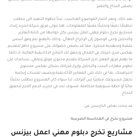
يضمن النجاح والتميز.
بعد ذلك، وبعد اختيار الموضوع المناسب، تبدأ خطوة التنفيذ التي تتطلب
تنظيمًا دقيقًا وتحليلًا عميقًا للمعلومات، هنا يتولى فريق شركة ابجريد إعداد
مشاريع تخرج دبلوم مهني اعمل بيزنس بكل جوانبها من كتابة التقارير
والتحليل وحتى الوصول إلى الإخراج النهائي، وذلك بالطبع يتم وفق أسس
علمية ومنهجية مبتكرة، مما قد يضمن حصولك على مشروع جاهز للتقديم
يعكس مدى خبرتك في المجال ويحقق لك النتائج الاكاديمية العالية، اذ دائما
ما يهتم فريق العمل لدى الشركة بتقديم محتوى موثق وعلمي، يساعدك على
تطوير مهارات البحث والتحليل وإبراز قدراتك بشكل يعكس مستوى
احترافيتك، بما في ذلك يلبي المعايير الأكاديمية ويضيف لمسات إبداعية
تجعل مشروعك متميزًا بين أقرانك، لذا سواء كان المشروع يتطلب تحليلًا
ماليًا أو خطة تسويقية متكاملة، فسوف تجد في ابجريد الدعم اللازم لتحقيق
النجاح.
قد يبحث بعض الدارسين عن:
مشروع تخرج في المحاسبة الضريبية
مشاريع تخرج دبلوم مهني اعمل بيزنس