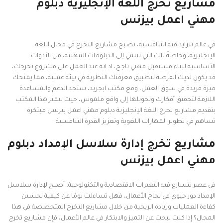
مشاريع تخرج اللغة الإنجليزية دبلوم
مهني اعمل بيزنس
في عالم تتزايد فيه التنافسية، تصبح مشاريع التخرج في مجال اللغة
الإنجليزية، وخاصةً تلك التي تنتمي إلى الدبلومات المهنية، من الأدوات
الأساسية لبناء مستقبل مهني ناجح، اذ انه عند العمل على مشروع تخرجك،
قد يكون لديك الفرصة لتطبيق معرفتك النظرية في بيئة عملية، مما يمنحك
ميزة فريدة في سوق العمل، ومع مكتب ابجريد، ستجد الدعم والمساعدة
اللازمة لتحقيق أفكارك وتحويلها إلى واقع ملموس، حيث يتميز هذا المكتب
بتقديم مشاريع تخرج اللغة الإنجليزية دبلوم مهني اعمل بيزنس مبتكرة
تساهم في تطوير المهارات اللغوية وتعزيز القدرة التنافسية.
مشاريع تخرج إدارة سلاسل الإمداد دبلوم
مهني اعمل بيزنس
في عصر تتسارع فيه التغيرات الاقتصادية والتكنولوجية، أصبح لإدارة سلاسل
الإمداد دور حيوي في نجاح الأعمال، فهل تساءلت يومًا عن كيفية تحسين
كفاءة العمليات وزيادة الربحية من خلال مشاريع التخرج المتخصصة في هذا
المجال؟ إذا كنت تبحث عن التميز والابتكار في عالم الأعمال، فإن مشاريع تخرج