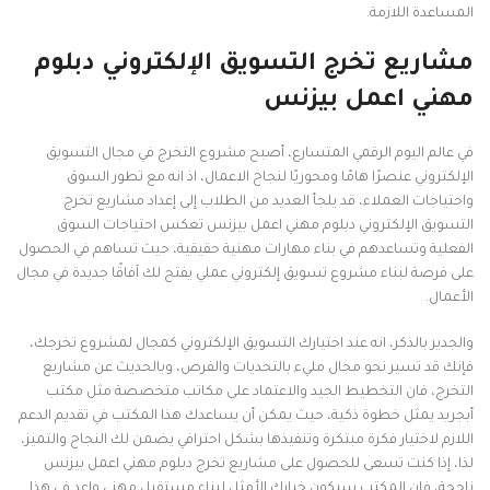
المساعدة اللازمة.
مشاريع تخرج التسويق الإلكتروني دبلوم
مهني اعمل بيزنس
في عالم اليوم الرقمي المتسارع، أصبح مشروع التخرج في مجال التسويق
الإلكتروني عنصرًا هامًا ومحوريًا لنجاح الاعمال، اذ انه مع تطور السوق
واحتياجات العملاء، قد يلجأ العديد من الطلاب إلى إعداد مشاريع تخرج
التسويق الإلكتروني دبلوم مهني اعمل بيزنس تعكس احتياجات السوق
الفعلية وتساعدهم في بناء مهارات مهنية حقيقية، حيث تساهم في الحصول
على فرصة لبناء مشروع تسويق إلكتروني عملي يفتح لك آفاقًا جديدة في مجال
الأعمال.
والجدير بالذكر، انه عند اختيارك التسويق الإلكتروني كمجال لمشروع تخرجك،
فإنك قد تسير نحو مجال مليء بالتحديات والفرص، وبالحديث عن مشاريع
التخرج، فان التخطيط الجيد والاعتماد على مكاتب متخصصة مثل مكتب
أبجريد يمثل خطوة ذكية، حيث يمكن أن يساعدك هذا المكتب في تقديم الدعم
اللازم لاختيار فكرة مبتكرة وتنفيذها بشكل احترافي يضمن لك النجاح والتميز،
لذا، إذا كنت تسعى للحصول على مشاريع تخرج دبلوم مهني اعمل بيزنس
ناجحة، فان المكتب سيكون خيارك الأمثل لبناء مستقبل مهني واعد في هذا