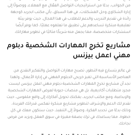
من الجوانب، بدءًا من استراتيجيات التواصل الفعّال مع العملاء، ووصولًا إلى
إدارة الشكاوى وحل المشكلات، في هذا السياق، يأتي مكتب ابجريد كوجهة
رائدة في تقديم التدريب والدعم للطلاب في هذا المجال، حيث يوفر بيئة
تعليمية مبتكرة تساعدهم على تطبيق ما تعلموه عمليًا، كما يوفر أيضًا
استشارات متخصصة، مما يجعل منه شريكًا مثاليًا في تطوير مهاراتك.
مشاريع تخرج المهارات الشخصية دبلوم
مهني اعمل بيزنس
في عالم يتسارع فيه التطور، تصبح مهارات التواصل والتفكير النقدي من
العناصر الأساسية التي تميز خريجي الدبلوم المهني في إدارة الأعمال، ولهذا
نجد أن مشاريع تخرج المهارات الشخصية دبلوم مهني اعمل بيزنس ليست
مجرد متطلبات أكاديمية، بل هي منصات حيوية لعرض المهارات الشخصية
والإبداعية، ومع مكتب ابجريد، يمكنك تحويل أفكارك إلى واقع ملموس، حيث
نقدم لك الدعم والإشراف لتطوير مشاريع مبتكرة تعكس قدراتك الفريدة،
وذلك بدءًا من تحديد الفكرة، وصولاً إلى التنفيذ، حيث سنكون معك في كل
خطوة، مما يساعدك في ترك بصمة مميزة في سوق العمل ويزيد من فرص
نجاحك.