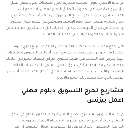
في عالم الأعمال اليوم، أصبحت مشاريع تخرج المبيعات دبلوم مهني اعمل
بيزنس واحدة من أهم الخطوات لتحقيق النجاح المهني، اذ انه مع تزايد
المنافسة في سوق العمل، يحتاج الخريجون إلى تجهيز أنفسهم بمشاريع
تخرج متميزة تعكس مهاراتهم العملية وقدرتهم على تقديم حلول مبتكرة،
وبالحديث عن مجال المبيعات، نجد أن التحديات تتزايد باستمرار، مما يستدعي
استراتيجيات فعالة وابتكارات تلبي متطلبات العملاء.
الآن، ومع مكتب ابجريد، يمكنك الاعتماد على تقديم مشاريع تخرج دبلوم
مهني اعمل بيزنس مخصصة تتوافق مع أحدث أساليب التسويق والمبيعات،
حيث يحرص هذا المكتب على تقديم محتوى احترافي يجعلك تتميز بين زملائك
و يضعك في مكانة متميزة في سوق العمل، بما في ذلك دراسات الحالة
الواقعية، والأبحاث التسويقية الشاملة، ونماذج الأعمال المتكاملة لتأسيس
بيزنس ناجح، مما يضمن لك التميز والابداع.
مشاريع تخرج التسويق دبلوم مهني
اعمل بيزنس
في عالم التسويق المتسارع، يصبح التميز ضرورة لتحقيق النجاح في سوق
الأعمال، حيث أنه مع التوسع الكبير في استخدام التكنولوجيا ووسائل
التواصل الاجتماعي، بات لزامًا على كل محترف في مجال التسويق أن يكون