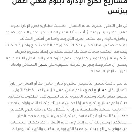
مشاريع تخرج الإدارة دبلوم مهني اعمل
بيزنس
في ظل التطور السريع لعالم الاعمال، اصبحت مشاريع تخرج الإدارة دبلوم
مهني اعمل بيزنس عنصرًا أساسيًا لتمكين الطلاب من دخول السوق بكفاءة
وجاهزية عالية، ومع مكتب ابجريد الذي يعد واحدا من أفضل المكاتب
المتخصصة في هذا المجال، يمكنك تحقيق هذا الهدف بنجاح واحترافية، حيث
يقدم هذا المكتب خدمات متكاملة لمساعدتك في إعداد مشروع تخرجك
بشكل متميز وملموس، كما يوفر الدعم والتوجيه من البداية حتى الانتهاء، مما
يضمن أن مشروعك يعبر عن قدرتك الحقيقية على
تحليل
المشاكل واتخاذ
القرارات الإدارية الفعالة.
لذا سواء كنت تسعى لتأسيس مشروع تجاري خاص بك أو العمل في إدارة
الأعمال، فإن
مشاريع تخرج
دبلوم مهني اعمل بيزنس تعد الخطوة الأولى
لتحقيق طموحاتك، ومكتبنا الخطوة الثانية لتحقيق هذه الطموحات بكفاءة،
حيث يقدم مشاريع تخرج مميزة تعكس مهاراتك وتطلعاتك، وتواكب أحدث
الأساليب العلمية والتطبيقية في إدارة الأعمال، بما في ذلك تلتزم بالمعايير
الأكاديمية المطلوبة وتقدم أفكار مبتكرة تجعل مشروعك محط أنظار
المحكمين وتفتح لك أبواب النجاح في عالم الأعمال، كما يمكنك الاستفادة
من
موقع لحل الواجبات الجامعية
الذي يوفره المكتب والذي دائما يوفر لك