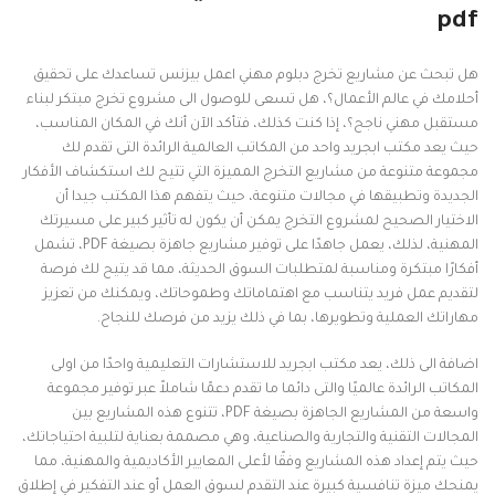
pdf
هل تبحث عن مشاريع تخرج دبلوم مهني اعمل بيزنس تساعدك على تحقيق
أحلامك في عالم الأعمال؟، هل تسعى للوصول الى مشروع تخرج مبتكر لبناء
مستقبل مهني ناجح؟، إذا كنت كذلك، فتأكد الآن أنك في المكان المناسب،
حيث يعد مكتب ابجريد واحد من المكاتب العالمية الرائدة التى تقدم لك
مجموعة متنوعة من مشاريع التخرج المميزة التي تتيح لك استكشاف الأفكار
الجديدة وتطبيقها في مجالات متنوعة، حيث يتفهم هذا المكتب جيدا أن
الاختيار الصحيح لمشروع التخرج يمكن أن يكون له تأثير كبير على مسيرتك
المهنية، لذلك، يعمل جاهدًا على توفير مشاريع جاهزة بصيغة PDF، تشمل
أفكارًا مبتكرة ومناسبة لمتطلبات السوق الحديثة، مما قد يتيح لك فرصة
لتقديم عمل فريد يتناسب مع اهتماماتك وطموحاتك، ويمكنك من تعزيز
مهاراتك العملية وتطويرها، بما في ذلك يزيد من فرصك للنجاح.
اضافة الى ذلك، يعد مكتب ابجريد للاستشارات التعليمية واحدًا من اولى
المكاتب الرائدة عالميًا والتى دائما ما تقدم دعمًا شاملاً عبر توفير مجموعة
واسعة من المشاريع الجاهزة بصيغة PDF، تتنوع هذه المشاريع بين
المجالات التقنية والتجارية والصناعية، وهي مصممة بعناية لتلبية احتياجاتك،
حيث يتم إعداد هذه المشاريع وفقًا لأعلى المعايير الأكاديمية والمهنية، مما
يمنحك ميزة تنافسية كبيرة عند التقدم لسوق العمل أو عند التفكير في إطلاق