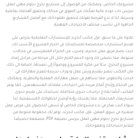
مشروعك الخاص، ويمكنك من الوصول إلى مشاريع تخرج دبلوم مهني اعمل
بيزنس ذات جودة عالية تمكّنك من التفوق في مجالك وتحقيق أهدافك بفاعلية
وسرعة، لذا لا تدع الفرصة تفوتك لتحقيق طموحاتك مع أفضل المشاريع
الجاهزة التي تناسب مختلف الاحتياجات المهنية.
علاوة على ما سبق، فإن مكتب أبجريد للإستشارات التعليمية يحرص على
تقديم استشارات متخصصة لمساعدتك في اختيار المشروع الأنسب لك،
حيث يضم فريق عمل محترف ومدرب من الخبراء المتمرسين في مجالات
متنوعة، مما يضمن لك وجود الدعم اللازم خلال كل مرحلة من مراحل إعداد
مشروع التخرج، بدءًا من فكرة المشروع ووصولًا إلى تنفيذها، اضافة الى ذلك،
فان المكتب يتميز بتقديم ورش عمل ودورات تدريبية لتعزيز مهاراتك في
البحث والتطوير، مما يساهم في صقل مهاراتك العملية والنظرية، ويمكنك
من الابتكار وإنتاج أفكار فريدة تلبي احتياجات عملائك المستهدفين، كما يوفر
المكتب أيضًا نماذج دراسات جدوى متكاملة، تساعدك على تقييم جدوى
مشاريعك المحتملة، مما يمنحك رؤية أوضح لخطواتك المستقبلية، لذا
سواء كنت تفكر في بدء مشروعك الخاص أو تسعى للحصول على فرص عمل
متميزة في سوق العمل، فإن مكتب ابجريد، يوفر لك مجموعة متنوعة من
مشاريع تخرج دبلوم مهني اعمل بيزنس بصيغة PDF، مصممة خصيصًا
لتلائم احتياجاتك وطموحاتك.