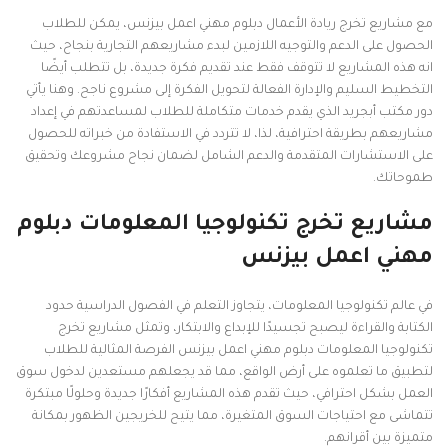
مع مشاريع تخرج ريادة الأعمال دبلوم مهني اعمل بيزنس، يمكن للطلاب
الحصول على الدعم والتوجيه اللازمين لبدء مشاريعهم التجارية بنجاح، حيث
انه هذه المشاريع لا تتوقف فقط عند تقديم فكرة جديدة، بل تتطلب أيضًا
التخطيط السليم والإدارة الفعالة لتحويل الفكرة إلى مشروع ناجح. وهنا يأتي
دور مكتب أبجريد الذي يقدم خدمات متكاملة للطلاب لمساعدتهم في إعداد
مشاريعهم بطريقة احترافية، لذا، لا تتردد في الاستفادة من خبراته للحصول
على الاستشارات المتقدمة والدعم الشامل لضمان نجاح مشروعك وتحقيق
طموحاتك.
مشاريع تخرج تكنولوجيا المعلومات دبلوم
مهني اعمل بيزنس
في عالم تكنولوجيا المعلومات، يتجاوز التعلم في الفصول الدراسية حدود
الكتابة والقراءة ليصبح تجسيدًا للإبداع والابتكار، وتمثل مشاريع تخرج
تكنولوجيا المعلومات دبلوم مهني اعمل بيزنس الفرصة المثالية للطلاب
لتطبيق ما تعلموه على أرض الواقع، مما قد يجعلهم مستعدين لدخول سوق
العمل بشكل احترافي، حيث تقدم هذه المشاريع أفكارًا جديدة وحلولًا مبتكرة
تتماشى مع احتياجات السوق المتغيرة، مما يتيح للخريجين الظهور بمكانة
متميزة بين أقرانهم.