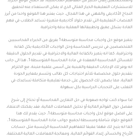
والمتخصصين إتقان الكثير من المفاهيم المحاسبية، قد أصبح موقع ابجريد
للاستشارات التعليمية الخيار المثالي الذي لا يمكن الاستغناء عنه لتحقيق
النجاح الأكاديمي والمهني في هذا المجال، حيث يعتبر هذا الموقع واحدا من أبرز
المنصات التعليمية التي تقدم حلولا أكاديمية متميزة تساعد الطلاب في فهم
المادة بشكل عميق وتطبيقاتها العملية بدقة واحترافية.
يتميز موقع حل واجبات محاسبة متوسطة 1 بفريق من الخبراء المحاسبيين
المتخصصين في تدريس المحاسبة وحل الواجبات الأكاديمية بكل كفاءة
واحترافية، كما انه يتميز بالكفاءة العالية والاحترافية في تقديم الحلول الدقيقة
للمسائل المحاسبية المعقدة في مادة المحاسبة المتوسطة 1، هذا الى جانب
انه يوفر لك الإجابات الدقيقة والمبنية على أسس علمية متينة، مع الالتزام
بتقديم حلول مخصصة تلائم احتياجات كل طالب وتتسم بمعايير الجودة
العالية، مما يضمن لك الحصول على خدمة تعليمية متكاملة تساعدك في
التغلب على التحديات الدراسية بكل سهولة.
لذا سواء كنت تواجه صعوبة في حل التمارين المحاسبية أو تحتاج إلى شرح
مفصل حول القوائم المالية أو تحليل المعاملات المالية، فقد يمكنك الاعتماد
على افضل موقع لحل واجبات محاسبة متوسطة 1، حيث يقدم لك هذا
الموقع حلولا شاملة ومبسطة لجميع جوانب مادة المحاسبة المتوسطة 1،
كما انه يتيح لك فهما عميقا للمفاهيم المحاسبية الرئيسية مثل حسابات
الأرباح والخسائر، إعداد القوائم المالية، ومعالجة المعاملات المالية المختلفة،