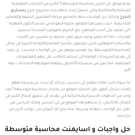
يقدم موقع حل تمارين محاسبة متوسطة 1 الكثير من الخدمات التعليمية
الشاملة والمتكاملة والتي تشمل إعداد خطة بحث مشروع تخرج و
مشاريع
التخرج
وكذلك حل الواجبات بدقة عالية مع مراعاة التفاصيل الدقيقة والمعايير
الأكاديمية، حيث يتميز هذا الموقع بخبرته الطويلة في تقديم الحلول المهنية
التي تعتمد على أحدث المناهج، مع الالتزام بالمواعيد المحددة لتسليم
الواجبات، كما أنه يتميز بوجود فريق عمل محترف و متمرس من الخبراء
والاساتذة المؤهلين الذين يتمتعون بالخبرة العالية والكفاءة الكبيرة في مجال
المحاسبة المتوسطة، ولا يقتصر دورهم على حل الواجبات فحسب، بل يمتد
إلى تقديم الشروحات الوافية التى تساعد الطالب على فهم الموضوعات
المختلفة، مما يعزز من تحصيله الأكاديمي ويؤهله لمواجهة الامتحانات بثقة
أكبر.
لذا سواء كنت طالبا تطمح إلى تحسين درجاتك أو تبحث عن وسيلة لفهم
المادة بشكل أعمق، فإن اختيارك لموقع حل واجبات محاسبة متوسطة 1 يعد
واحد من الخطوات الاستراتيجية الذكية التى تهدف إلى تحقيق النجاح الكبير في
المجال الأكاديمي، إذ يساهم هذا الموقع في في تحسين وقتك الدراسي من
خلال حل الواجبات بكفاءة وسرعة، مما يتيح لك التركيز على جوانب أخرى من
دراستك.
حل واجبات و اسايمنت محاسبة متوسطة