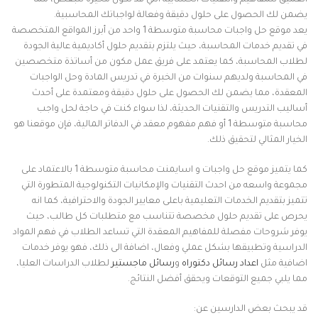
العميق للمفاهيم والتقنيات الحسابية التي قد تكون محيرة للبعض، مما
يضمن لك الحصول على حلول دقيقة وفعالة لواجباتك المحاسبية.
يعد موقع حل واجبات محاسبة متوسطة 1 واحد من أبرز المواقع المتخصصة
في تقديم خدمات المحاسبة، حيث يلتزم بتقديم حلول أكاديمية عالية الجودة
لطلاب المحاسبة، كما يعتمد على فريق عمل مكون من أساتذة متخصصين
في المحاسبة ولديهم سنوات من الخبرة في تدريس المادة وحل الواجبات
المعقدة، مما يضمن لك الحصول على حلول دقيقة ومعتمدة على أحدث
أساليب التدريس والتقنيات الحديثة، لذا سواء كنت في حاجة لحل واجب
محاسبة متوسطة 1 أو فهم مفهوم معقد في الدفاتر المالية، فإن موقعنا هو
الخيار المثالي لتحقيق ذلك.
كما يتميز موقع حل واجبات و اسايمنت محاسبة متوسطة 1 بالاعتماد على
مجموعة واسعه من احدث التقنيات والإمكانيات التكنولوجية المتطورة التي
تتميز بتقديم الخدمات التعليمية باعلى معايير الجودة والاحترافية، كما انه
يحرص على تقديم حلول مخصصة تتناسب مع متطلبات كل طالب، حيث
يوفر شروحات مفصلة للمفاهيم المعقدة التي تساعد الطلاب في فهم المواد
الدراسية وتطبيقها بشكل عملي وفعال، اضافة الى ذلك، فهو يوفر خدمات
اضافية مثل
اعداد رسائل دكتوراه
و
رسائل ماجستير
لطلاب الدراسات العليا،
مما يلبي جميع التوقعات ويحقق أفضل النتائج.
قد يبحث بعض الدارسين عن: