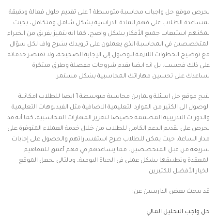
يحرص موقع حل واجبات محاسبة متوسطة 1 على تقديم حلول فعالة ودقيقة
لمساعدة الطلاب على فهم المادة الدراسية بشكل شامل ومتكامل، بحيث
يمكنهم استيعاب جميع الأفكار بشكل واضح، كما انه يتميز بفريق من الخبراء
المتخصصين في المحاسبة الذي يعملون على تزويدك بشرح واف لكل سؤال
مع توضيح الخطوات اللازمة للوصول إلى الإجابة الصحيحة، ولا تقتصر خدماته
على ذلك فحسب، بل انه ايضا يقدم شروحات مفصلة وطرق مبتكرة
تساعدك على تحسين مهاراتك المحاسبية بشكل مستمر.
يتيح موقع حل اسئلة وتمارين محاسبة متوسطة 1 ايضا للطلاب امكانية
الوصول الى الكثير من الموارد التعليمية الاضافية مثل الفيديوهات التعليمية
والدورات التدريبية المصممة خصيصا لتعزيز المهارات المحاسبية، كما أنه قد
يحرص على تقديم الدعم الكامل للطلاب من خلال خدمة العملاء المتوفرة على
مدار الساعة، حيث يمكن للطلاب طرح استفساراتهم والحصول على إجابات
سريعة من قبل المتخصصين، مما يساعدهم في فهم أعمق للمفاهيم
المعقدة وتطبيقها بشكل عملي في الحياة اليومية، وبالتالي يجعل الموقع
الخيار الأفضل للكثيرين.
قد يبحث بعض الدارسين عن:
حل واجب التحليل المالي