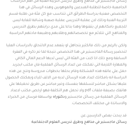
رسائل ماجستير في مناهج وطرق تدريس التربية الفنية من اهم الدراسات
الجامعية خاصة للطلبة المبدعين والموهوبين وهذه الرسائل في هذا
التخصص معنية بدراسة الطرائق التي تتناسب مع كل فئة من طلبة قسم
التربية الفنية وذلك لان عملية التدريس عملية صعبة وشاقة للغاية ليس
للجميع بامكانهم ان يتقنوها وهذا بناءا علي مدي درايتهم بطرق التدريس
والمناهج التي تتلائم مع تخصصاتهم وطلابهم وطبيعة مادتهم الدراسية
ولكن بالرغم من ذلك فالكثير يتجاهل او يتعمد عدم الالتحاق بالدراسات العليا
لتحضير رسالة الماجستير في هذا التخصص نتيجة لما تم ذكره في الفقرة
السابقة ومع ذلك اذا كنت من الفئة التي ليس لديها الدعم المالي الكافي
والمهارة اللازمة التي تمكنك من اعداد الرسائل العلمية فان مكتب ابجريد
حمل علي عاتقه هذه المشكلة وقام بحلها بخطوات مدروسة ونتج عن هذه
الدراسة انه بامكانك اعداد هذه الرسائل لديه من الالف للياء ويمكنك الحصول
عليها بشكل مباشر لتسلمها بنفسك وغير مباشر عن طريق تحميلها علي
هاتفك بصيغة ملفات pdf ولا تحمل هم التكلفة فهو ارخص مكتب لاعداد
الرسائل العلمية من رسائل ماجستير و
دكتوراه
بواسطة فرسان من الخبراء
والاساتذة في مختلف التخصصات.
قد يبحث بعض الدارسين عن
رسائل ماجستير في مناهج وطرق تدريس العلوم الاجتماعية