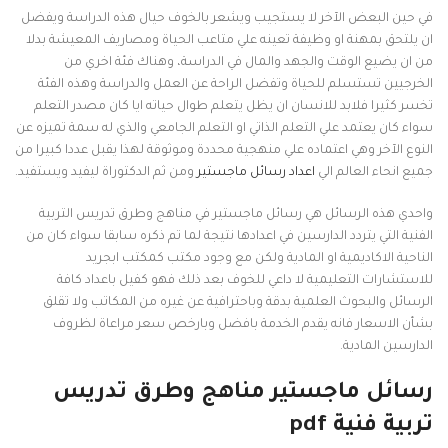
في حين البعض الآخر لا يستجيب ويشعر بالخوف حيال هذه الدراسة ويفضل
ان يلتحق بمهنة او وظيفة تعينه علي متاعب الحياة ومصاريف المعيشة بدلا
من ان يضيع الوقت والجهد والمال في الدراسة، وهناك فئة اخري من
الخرجيين تستسلم للحياة وتفضل الراحة عن العمل والدراسة وهذه الفئة
تخسر كثيرا فلابد للانسان ان يظل يتعلم طوال حياته ايا كان مصدر التعلم
سواء كان يعتمد علي التعلم الذاتي او التعلم الجامعي والذي له سمة تميزه عن
النوع الآخر وهي اعتماده علي منهجية محددة وموثوقة لهذا يقبل عددا كبيرا من
جميع انحاء العالم الي
اعداد رسائل ماجستير
ومن ثم الدكتوراة ليفيد ويستفيد.
واحدي هذه الرسائل هي رسائل ماجستير في مناهج وطرق تدريس التربية
الفنية التي يتردد الدارسين في اعدادها نتيجة لما تم ذكره سابقا سواء كان من
الناحية الاكاديمية او المادية ولكن مع وجود مكتب كمكتب ابجريد
للاستشارات التعليمية لا داعي للخوف بعد ذلك فهو كفيل باعداد كافة
الرسائل والبحوث العلمية بدقة وباحترافية عن غيره من المكاتب ولا تقلق
بشأن الاسعار فانه يقدم الخدمة بافضل وبارخص سعر مراعاة لظروف
الدارسين المادية.
رسائل ماجستير مناهج وطرق تدريس
تربية فنية pdf