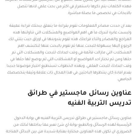
الكلمات المفتاحية التي يتحري عنها الجموع من الدارسين عبر شبكات الانترنت
فهذه الكلمات يتم ذكرها باستمرار في اكثر من بحث علمي لانها تتصل
بالابحاث في تخصص ما بصلة مباشرة.
بعد ان حددت مصادر المعلومات تقوم بقراءة ما يتعلق ببحثك قراءة عميقة
وليست عابرة لتدرك ما هي اهم المواضيع والمشكلات التي تناولتها هذه
المراجع والمصادر واثناء قراءتك هذه تقوم بتدوينها في اوراق حيث يتثني لك
الرجوع اليها بسهولة للبحث عنها ثم تقوم بالبحث عنها لتكتشف اهم
المشكلات التي مازالت قائمة في وقت اعدادك للبحث والمشكلات التي تم
حلها ومن ثم تختار احد المواضيع او المشكلات التي لم يوضع لها حلها في
وقت اعدادك للبحث العلمي. وبهذه الخطوات تستطيع اختيار موضوعا جديدا
يقدم افادة كان ينتظرها الباحثين في هذا المجال ذات علاقة وثيقة بتخصصك
الجامعي.
عناوين رسائل ماجستير في طرائق
تدريس التربية الفنيه
عناوين رسائل ماجستير في طرائق تدريس التربية الفنيه هي بوابة الدخول
الرئيسية لهذه الرسائل وبالطبع بوابة اي شئ تعبر عما بداخلها لذلك من
الضروري ان تكون هذه العناوين مختارة بعناية شديدة من بين البدائل المتاحة