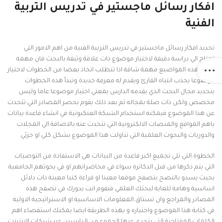
افكار رسائل ماجستير في تدريس التربية
الفنية
تحديد افكار رسائل ماجستير في تدريس التربية الفنية من اهم الامور التي
تحتاج الي دراسة دقيقة لاختيار موضوع ذات علاقة وثيقة بالبحث فان مهمة
اختيار هذه المواضيع مهمة شاقة اذا تتطلب اتخاذ بعضا من الخطوات لاختيار
موضوعا يجذب انتباه القارئ ويقدم له معرفة جديدة وتبدأ هذه الخطوات
بتحديد مجال البحث الذي يقدمه الدارس بمعني اختيار موضوعا عاما وليس
مخصص ولكن ذات صلة بمجاله ثم بعد ذلك يقوم بحصر المصادر التي تتحدث
عن هذا الموضوع فيمكنه استخدام الشبكة العنكبوتية في انشاء قاعدة بيانات
باهم المواقع والمنصات الالكترونية التي تتحدث عنه بالاضافة الي المجلات
والدوريات والبحوث العلمية التي تناولت هذا الموضوع بشكل كلي او جزئي.
الخطوة التي تلي تجميع اكبر قاعدة من البيانات هي الاستفادة من التوصيات
التي يتم ذكرها من قبل الدكاترة سواء في محاضراتهم او في بحوثهم الجامعية
بحيث يسدو بالنصح بتصفح موقعا معينا او قراءة كتبا معينة ذات دلائل
اساسية وهامة للغاية لبحثك العلمي فتقوم انت بدورك في تصفح هذه
المصادر والمراجع وان تستاق المعلومات الاساسية او الاستراتيجية الاولية
في كتابة هذا الموضوع واختياره و بهذه الطريقة ايضا يمكنك استقصاء اهم