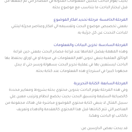
بحيث يقوم الباحث بتحليل المعلومات المدونة في المصادر التي تم جمعها من
قبل ليختار الباحث ما يتناسب مع موضوع بحثه.
المرحلة الخامسة: مرحلة تحديد افكار الموضوع
بمعني تخصيص موضوع البحث وتقسيمه الي افكار وعناصر مجزئة ليتثني
للباحث التحدث عن كل جزئية به.
المرحلة السادسة: تخزين البيانات والمعلومات
وهذه المهمة يفضل اتمامها عند قراءة مصادر البحث بمعني حين قراءة
الوثائق العلمية ينبغي تدوين اهم المعلومات في مدونة او في اوراق يحتفظ بها
الباحث ليستعين بها في عملية تحرير البحث بسهولة ويسر حتي لا يبذل
مجهودا كبيرا في استرجاع هذه المعلومات عند كتابة بحثه.
المرحلة السابعة: الكتابة التحريرية
وفي هذه المرحلة يقوم الباحث بتدوين محتوي بحثه بشروط ومعايير محددة
كالصياغة السليمة وتنسيق البحث بحيث يخضع لنظام وترتيب معين علي
سبيل المثال لا ينبغي كتابة محتوي الموضوع مباشرة فان هناك مجموعة من
العناصر التي تتم كتابتها قبل هذا المحتوي كالمقدمة والاهداء وتعريف
بالكاتب او الباحث وهكذا.
قد يبحث بعض الدارسين عن: