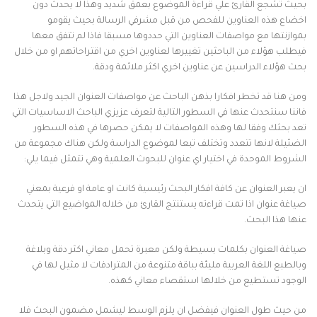
بحيث تشجع القارئ علي قراءة الموضوع بعمق شديد وهذا لا يحدث دون
اخضاع هذه العناوين للفحص من قبل مشرفي الرسالة بحيث يقومو
بموازنتها مع مواصفات العناوين التي حددوها مسبقا فاذا لم تتفق معها
فيطلب هؤلاء من الباحثين تغييرها لعناوين اخري من اقتراحاتهم او من خلال
بحث هؤلاء الدراسين عن عناوين اخري اكثر ملائمة ودقة.
ومن هنا قد تخطر افكارا بذهن الباحث عن مواصفات العنوان الجيد ولاجل هذا
فاننا سنتحدث عنها في السطور التالية لتعرف عزيزي الباحث الاساسيات التي
تعد بحثك وفقا لها وهذه المواصفات لا يمكن حصرها في هذه السطور
الضئيلة لانها تتعدد وتختلف تبعا لموضوع الدراسة ولكن هناك مجموعة من
الشروط الموحدة في اختيار اي عنوان للبحوث العلمية وهي تتمثل فيما يلي:
ان يعبر العنوان عن كافة افكار البحث رئيسية كانت او عامة او فرعية بمعني
صياغة عنوان اذا تمت قراءته يستنتج القارئ من خلاله المواضيع التي يتحدث
عنها هذا البحث.
صياغة العنوان بكلمات بسيطة ولكن معبرة تحمل معاني اكثر دقة وبلاغة
وبالطبع اللغة العربية مليئة بباقة متنوعة من المترادفات لا مثيل لها في
الوجود تستطيع من خلالها استقصاء معاني كهذه.
من حيث طول العنوان فيفضل ان يلزم الوسط ليشمل مضمون البحث فلا