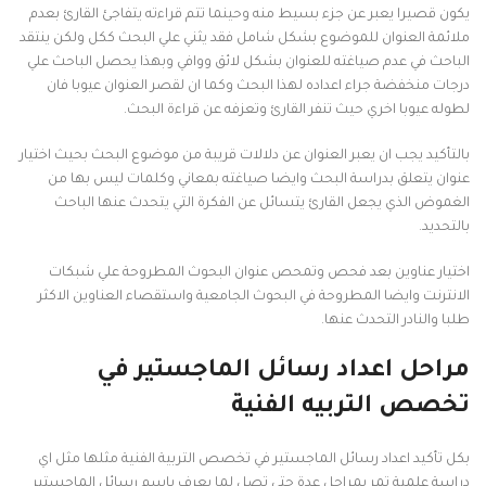
يكون قصيرا يعبر عن جزء بسيط منه وحينما تتم قراءته يتفاجئ القارئ بعدم
ملائمة العنوان للموضوع بشكل شامل فقد يثني علي البحث ككل ولكن ينتقد
الباحث في عدم صياغته للعنوان بشكل لائق ووافي وبهذا يحصل الباحث علي
درجات منخفضة جراء اعداده لهذا البحث وكما ان لقصر العنوان عيوبا فان
لطوله عيوبا اخري حيث تنفر القارئ وتعزفه عن قراءة البحث.
بالتأكيد يجب ان يعبر العنوان عن دلالات قريبة من موضوع البحث بحيث اختيار
عنوان يتعلق بدراسة البحث وايضا صياغته بمعاني وكلمات ليس بها من
الغموض الذي يجعل القارئ يتسائل عن الفكرة التي يتحدث عنها الباحث
بالتحديد.
اختيار عناوين بعد فحص وتمحص عنوان البحوث المطروحة علي شبكات
الانترنت وايضا المطروحة في البحوث الجامعية واستقصاء العناوين الاكثر
طلبا والنادر التحدث عنها.
مراحل اعداد رسائل الماجستير في
تخصص التربيه الفنية
بكل تأكيد اعداد رسائل الماجستير في تخصص التربية الفنية مثلها مثل اي
دراسة علمية تمر بمراحل عدة حتي تصل لما يعرف باسم رسائل الماجستير