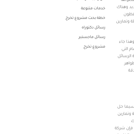
فظونها
يد وهناك
خدمات متنوعة
حفظون
خطة بحث مشروع تخرج
ة وتمارين
رسائل دكتوراه
رسائل ماجستير
هذا جاء
مشروع تخرج
م التي
 الرسائل
واهر
قة
اسيما حل
 وتمارين
ك
ا فإن شركة