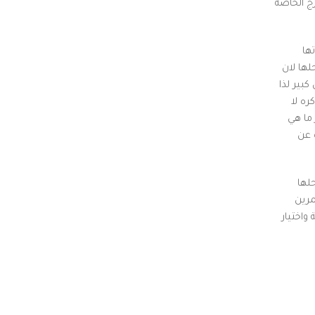
رج الخاصة
ها
لها لان
بير لذا
ره لا
ما هي
 عن
لها
مرين
واختيار