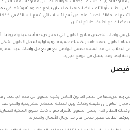
 معلومة اخرى او اكتشاف اوجه الشبه والاختلاف بين معلومات معينة بل و
ل الطالب أو التلميذ ايضا، كيف للطالب ان يراجع معلوماته ويثبتها في ذهن
تتسع له المقالة للحديث عنها من أهم الأسباب التي تدفع الاساتذة في كافة
ية كذلك مع اختلاف طبائع الاثنين.
يصل هي واجبات تخصص مبادئ القانون التي تعتبر خريطة أساسية وتعريفية 
قسام القانون بصفة عامة وتكسبك خلفية قانونية اولية لمجال القانون بشكل 
بعض الطلاب في هذا القسم تفضل التواصل مع
موقع حل واجبات
لديه المهارة 
ودقة ايضا وهذا يتمثل في موقع ابجريد.
 فيصل
ي يتم تدريسها في قسم القانون الخاص بكلية الحقوق في هذه الجامعة وهذ
ال القانون ووظيفته وكذلك يبين للطلبة المصادر التشريعية والمتوافقة 
 وكذلك النظام الذي يحمي الحقوق للأفراد سواء كانت حقوق الملكية العقارية
دركها الطالب تعتبر مدخل هام جدا لرجال الأعمال والمدراء.