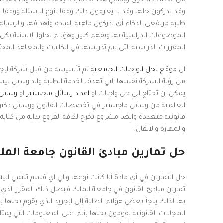
Instagram
من الطلاب الاخرى وبالتالي هذا الطالب لا يحفظ شيئا واذا حفظ
وقد يدركون حلها وقد لا يعرفون ذلك وفقا لنوع الاسئلة ووفقا 
linkedin
طلبة مرتفعي الذكاء أي يدركون ماهية المادة وأهدافها والرسالة
الموضوعات الدراسية بها وبفهم كبير وهؤلاء يحلوا الاسئلة بكل
WhatsApp
المقررات الدراسية التي يتم تدريسها في الكليات والمعاهد المخت
ان
موقع لحل الواجبات الجامعية
تم تأسيسه من قبل شركة ابجري
من رؤية الشركة نفسها التي تهدف لخدمة الطلبة والدارسين ليس
يمكن ان تحتاج الي حل واجبات او
اعداد رسائل ماجستير
او
رسائل 
العلمية من رسائل ماجستير في تخصصات القانون ورسائل دكتور
قانونية متعددة وايضا مشروع تخرج لكافة الفروع بداية من كتاب
والمهارة والاتقان.
حل تمارين مبادئ القانون جامعة الم
حل التمارين في أي مادة أيا كانت نوعها والي اي قسم تنتمي اليه
تمارين مبادئ القانون في جامعة الملك فيصل ذلك المقرر الذ
بها لذلك يلجأ بعض هؤلاء الطلبة إلى ابجريد الذي يقوم بحلها
المجالات القانونية يقومون بحلها بناءا على المعلومات التي يمت