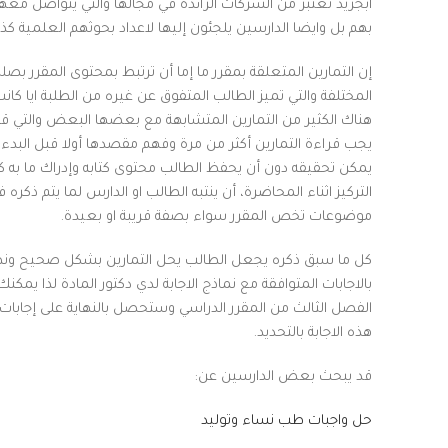
ابجريد تعتبر من الشركات الرائدة في مجالها والتي يتواصل معها
بهم بل وايضا الدارسين يلجئون إليها لاعداد بحوثهم العلمية كذ
إن التمارين المتعلقة بمقرر ما إما أن ترتبط بمحتوى المقرر بص
المختلفة والتي تميز الطالب المتفوق عن غيره من الطلبة ايا كانت
هناك الكثير من التمارين المتشابهة مع بعضها البعض والتي قد 
يجب قراءة التمارين أكثر من مرة وفهم مقصدها أولا قبل البدء 
يمكن تحقيقه دون أن يحفظ الطالب محتوى كتابه وإدراك ما به 
التركيز اثناء المحاضرة، أن ينتبه الطالب او الدارس لما يتم ذ
موضوعات تخص المقرر سواء بصفة قريبة او بعيدة.
كل ما سبق ذكره يجعل الطالب يحل التمارين بشكل صحيح ونظرا 
بالاجابات المتوافقة مع نماذج الاجابة لدي دكتور المادة لذا يم
الفصل الثالث من المقرر الدراسي وستحصل بالنهاية على إجابات 
هذه الاجابة بالتحديد.
قد يبحث بعض الدارسين عن:
حل واجبات طب نساء وتوليد