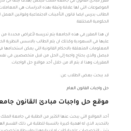
مقرر مبادئ القانون في جامعة الملك فيصل يهدف ايضا الى تدريس
الموضوعات التي لها علاقة وثيقة بهذه الدراسات هي المعاملات ال
الطالب يدرس ايضا قانون التأمينات الاجتماعية وقوانين العمل ا
الحكومية المختلفة.
ان هذا المقرر في هذه الجامعة يتم تدريسه لأغراض محددة من قب
عليها في السعودية وكذلك ان يلم الطالب بالاسس النظرية الخاصة
المعلومات المتعلقة بالاحكام القانونية التي يمكن استخدامها ف
فيصل والذي يحتاج واجبه إلى الحل من قبل متخصصين في نفس ذا
المقررات وهذا لا يتم الا من خلال أحد مواقع حل الواجبات.
قد يبحث بعض الطلاب عن:
حل واجبات القانون العام
موقع حل واجبات مبادئ القانون جام
أحد المواقع التي يبحث عنها الكثير من الطلبة في جامعة الملك
بالتحديد الذي له اهمية كبيرة بالنسبة للطلبة في ذلك القسم ال
شتي التخصصات علمية كانت او ادبية وهذا بواسطة متخصصين في ك