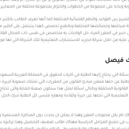
لوبة وبناءا على مجموعة من الخطوات والالتزام بمجموعة مختلفة من المعايير.
ز بين القواعد والنظم القضائية المختلفة كما أنها تعرف الطالب بالكثير من
 وكيفية صياغتها وخصائصها المختلفة وبالطبع تخصص كهذا يشتمل على الكثير م
بير في المقرر المراد حل الواجبات به متخصص في نفس ذات المجال القانو
ل عليه من خلال شركة ابجريد للاستشارات التعليمية تلك الشركة التي لها م
لك فيصل
لة التي يحتاج إليها الطلبة في كليات الحقوق في المملكة العربية السعودي
الطلبة عن حلها فمقرر مبادئ القانون من المقررات التي تمتلك صعوبة كبيرة
لقانونية المختلفة وبالتالي اسئلة لمثل هذا ستكون صعبة للغاية والتي تحتاج
عليمية التي تحلها عن خبرة وكفاءة ومهارة فليس كل الطلبة تدرك الحل ا
اك تام بكل محتويات المقرر وهذا لا يمكن ان يحدث دون المذاكرة المستمرة و
طلاب في جميع المراحل الدراسية فهناك طالب ضعيف التحصيل وهذا تركيزه ي