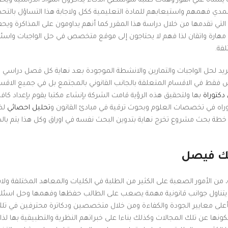
ه ينساه علي الفور وهناك طلبة متوسطي الذكاء يذاكرون المواد الدراسية ويح
لمدي فهمهم واستيعابهم للمادة التعليمية ككل ولاجابة هذا التساؤل بالتحد
 التي تقدمها من خلال دراسة هذا المقرر كما أنهم يداومون على المذاكرة وي
 مهارة واتقان لذا فهم لا يحتاجون إلى موقع متخصص في حل الواجبات واسئل
لفة.
د لحل الواجبات والتمارين والانشطة الموجودة بعد نهاية كل فصل دراسي و
 فقط في الاقسام المتعلقة بالجانب القانوني بالمجتمع بل في جميع الاقسا
دكتوراة
بها ولتحقيق هذه الرؤية قامت الشركة بإنشاء مكتبا يقوم بإعداد كافة
اه في تخصصات العلوم وبحوث ترقية في مبادئ القانون و
تحليل احصائي
لظ
ة خطة بحث مشروع تخرج نهاية بتدوين البحث نفسه في اوراق وكل هذا يتم بالد
لك فيصل
، من الأمور الصعبة على الكثير من الطلبة في الكليات والمعاهد المختلفة ول
ي يتناول جوانب قانونية مهمة يصعب على الطالب حفظها وفهمها وحل اسئلة
 بأعلى معايير الجودة والكفاءة ومن خلال متخصصين ودكاترة محترفين في تل
لكونها عن تلك المجالات وكذلك بناءا على خبراتهم النظرية والتطبيقية بها لذ