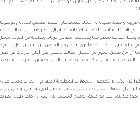
 الكثير من الطلبة سواء لحل تمارين موادهم الدراسية او لاعداد مشاريع التخ
لك.
لة قريبة او بصلة بعيدة اي اسئلة تعتمد علي الفهم العميق للمادة وموضوعات
 نوع الاسئلة مباشرة أو غير ذلك فانها تحتاج الى تركيز كبير من الطالب عند ح
يخلط الطالب بينهم مما ينجم عنه انخفاض درجاته وعلامته في المادة بشكل ك
في حلها حتى لا تكتب اجابة أخرى تتنافى مع الغرض من التمرين وكل ما تم ذك
كما أن من ضمن الأمور التي تجعل الطالب يحصل على أعلى الدرجات في مقرر 
كره في المحاضرة من قبل الدكاترة والمحاضرين الذين يقدمون معلومات متعددة
لأن الكثير لا يتمتعون بالمهارات المطلوبة لحلها فإن ابجريد عمدت على ح
كنك التواصل معها وارسال طلب بحل تمارين الفصل الاول او الثاني او حتى حل ت
نموذجية لتمارينك مع ملحق يوضح الأسباب التي أدت الى حلها بهذه الطريقة 