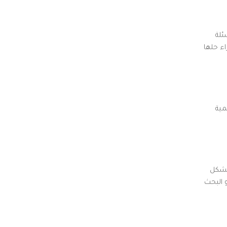
ئلة
اء حلها
مية
 بشكل
 البحث