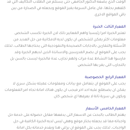
الوقت الذي يضعه الدكتور الجامعى حتى يستلم من الطلاب التكاليف التي قد
كلفهم بحلها، فان عامل السرعة يميز الموقع ويجعله في الصدارة من بين
باقي المواقع الاخرى.
المعيار الثالث: الخبرة
تعتبر الخبرة امرا رئيسيا واهم المعايير ذلك لان الخبرة تكسب الشخص
معلومات اكثر يمكن للشخص ان يكون لديه الامكانية من حل العديد من
الأسئلة والتمارين بالاجابات الصحيحة والنموذجية التى يحتاجها الطالب، لذلك
يجب على الموقع ان يضم المدرسين والاساتذة الذين لديهم الخبرة وقد
مارسوا هذا النشاط عدة مرات ولهم تجارب عدة فالخبرة ليست بالسن بل
بالتجارب التى يمر بها الشخص.
المعيار الرابع: الخصوصية
يجب على الموقع ان يتعامل مع بيانات ومعلومات عميله بشكل سري لا
يمكن ان يضطلع عليه احد اخر فيجب ان يكون هناك امانة تجاه امر المعلومات
ويكون في سرية تانة لا يعرفها اي شخص كان.
المعيار الخامس: الأسعار
يهتم الطالب بالبحث عن الاسعار التى يدفعها مقابل حصوله على خدمة حل
واجباته مما قد يجعله يختار موقع وهمي ليس لديه الخبرة الكافية في حل
الواجبات، لذلك يجب على الموقع ان يراعي هذا ويقدم خدماته بكل امانة