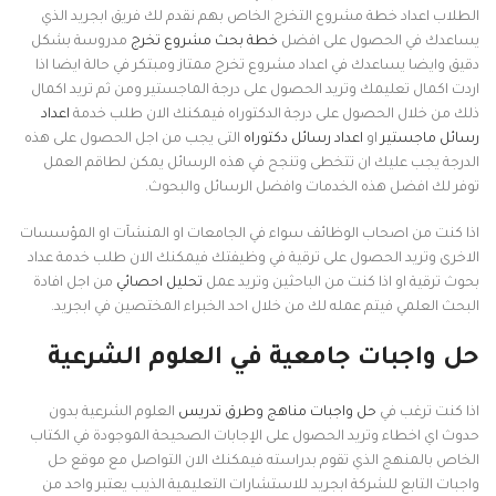
الطلاب اعداد خطة مشروع التخرج الخاص بهم نقدم لك فريق ابجريد الذي
يساعدك في الحصول على افضل
خطة بحث مشروع تخرج
مدروسة بشكل
دقيق وايضا يساعدك في اعداد مشروع تخرج ممتاز ومبتكر في حالة ايضا اذا
اردت اكمال تعليمك وتريد الحصول على درجة الماجستير ومن ثم تريد اكمال
ذلك من خلال الحصول على درجة الدكتوراه فيمكنك الان طلب خدمة
اعداد
رسائل ماجستير
او
اعداد رسائل دكتوراه
التى يجب من اجل الحصول على هذه
الدرجة يجب عليك ان تتخطى وتنجح في هذه الرسائل يمكن لطاقم العمل
توفر لك افضل هذه الخدمات وافضل الرسائل والبحوث.
اذا كنت من اصحاب الوظائف سواء في الجامعات او المنشآت او المؤسسات
الاخرى وتريد الحصول على ترقية في وظيفتك فيمكنك الان طلب خدمة عداد
بحوث ترقية او اذا كنت من الباحثين وتريد عمل
تحليل احصائي
من اجل افادة
البحث العلمي فيتم عمله لك من خلال احد الخبراء المختصين في ابجريد.
حل واجبات جامعية في العلوم الشرعية
اذا كنت ترغب في
حل واجبات مناهج وطرق تدريس
العلوم الشرعية بدون
حدوث اي اخطاء وتريد الحصول على الإجابات الصحيحة الموجودة في الكتاب
الخاص بالمنهج الذي تقوم بدراسته فيمكنك الان التواصل مع موقع حل
واجبات التابع للشركة ابجريد للاستشارات التعليمية الذيب يعتبر واحد من