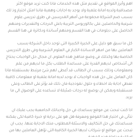
اهم وأبرز المواقع في تقديم مثل هذه الخدمات فاذا كنت تريد موقع اكثر
مصداقية ولديه امانة علمية ولا يوجد به اجابات وهمية فاننا امثل اختيار وذ لك
بسبب ضم الشركة مجموعة من أمهر المدرسين في طرق تدريس علوم
شرعية والحاصلين على بكالوريوس التربية باعلي الدرجات والتقديرات ومنهم
الحاصل على دبلومات في هذا القسم ومنهم أساتذة ودكاترة في هذا القسم.
كل ما سبق هو دليل على الخبرة الكبيرة التى توجد داخل الشركة بسبب
العاملين بها من امهر الاساتذة الكبار في العلوم الشرعية وفي طرق التدريس
الخاصة بها وكذلك في وضع مناهج هذه العلوم، ان مجال حل الواجبات يحتاج
الى أشخاص لديهم القدرة على مساعدة الطلاب بكل ما لديهم من علم
ومعلومات وذلك بسبب ان الطالب قد أعطى لهم شئ مرتبط بمستقبله فاذا
كان العامل على حل هذه الواجبات لا يوجد لديه امانة علمية او معلومات كافية
تعطي اجابة بلا اخطاء و حلول نموذجية فان ذلك قد يؤثر على الطالب وعلى
مستقبله ويمكن ان يوضع له درجات ضئيلة لا تساعده على الوصول الى ما
يريد.
اذا كنت تبحث عن موقع يساعدك في حل واجباتك الجامعية يجب عليك ان
تتأنى في اختيار هذا الموقع ومعرفة هل هو على دراية او خبرة كافية لكى يمكنه
مساعدتك في حل التكاليف والاسئلة المطلوب منك الاجابة عنها، يجب ان
تبحث عن مواقع او شركات لديها الخبرة الكافية التى تؤهل العاملين بها من