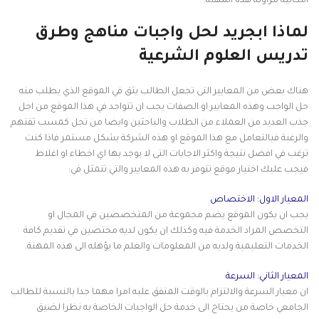
امكانية مزاولة هذه المهنة.
لماذا ابجريد لحل واجبات مناهج وطرق
تدريس العلوم الشرعية
هناك بعض من المعايير التى تجعل الطالب يثق في الموقع الذي يطلب منه
حل الواجب وهذه المعايير او الصفات يجب ان تتواجد في هذا الموقع من اجل
جذب العديد من العملاء من الطلاب والباحثين وايضا من تجل كمسب ثقتهم
والرغبة فيالتعامل مع هذا الموقع او هذه الشركة بشكل مستمر فاذا كنت
ترغب في افضل نتيجة واكثر الاجابات التى لا يوجد بها اي اخطاء او اغلاط
فيجب عليك اختيار موقع تتوفر به هذه المعايير والتي تتمثل في:
المعيار الاول: الاختصاص
يجب ان يكون الموقع يضم مجموعة من المتخصصين في المجال او
التخصص المراد الخدمة فيه وكذلك ان يكون لديه مختصين في تقديم كافة
الخدمات التعليمية ولديه من المعلومات والعلم ما يؤهله الى هذه المهنة.
المعيار الثاني: السرعة
ان معيار السرعة والالتزام بالوقت المتفق عليه امرا مهما جدا بالنسبة للطالب
الجامعي خاصة من يحتاج الى خدمة حل الواجبات الخاصة به نظرا لضيق