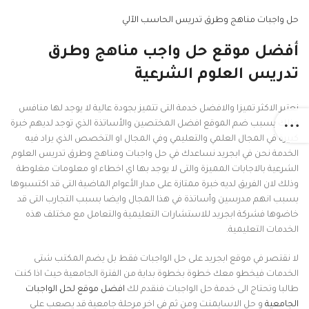
حل واجبات مناهج وطرق تدريس الحاسب الآلي
أفضل موقع حل واجب مناهج وطرق
تدريس العلوم الشرعية
نعتبر الاكثر تميزا والافضل خدمة التى تتميز بجودة عالية لا يوجد لها منافس
وذلك بسبب ضم الموقع افضل المختصين والأساتذة الذي توجد لديهم خبرة
كبيرة في المجال العلمي والتعليمي وفي المجال او التخصص الذي يراد فيه
الخدمة نحن في ابجريد نساعدك في حل واجبات ومناهج وطرق تدريس العلوم
الشرعية بالاجابات المميزة والتى لا يوجد بها اي اخطاء او معلومات مغلوطة
وذلك لان الفريق لديه خبرة ممتازة على مدار الأعوام الماضية التى قد اكتسبوها
بسبب انهم مدرسين وأساتذة في هذا المجال وايضا بسبب التجارب التى قد
خاضوها فشركة ابجريد للاستشارات التعليمية والتعامل مع مختلف هذه
الخدمات التعليمية.
لا نقتصر في موقع ابجريد على حل الواجبات فقط بل يضم المكتب شتى
الخدمات فيخطو معك خطوة بخطوة بداية من الفترة الجامعية حيث اذا كنت
طالبا وتحتاج الى خدمة حل الواجبات فنقدم لك
افضل موقع لحل الواجبات
الجامعية
و حل الاسايمنت ومن ثم في اخر مرحلة جامعية قد يصعب على