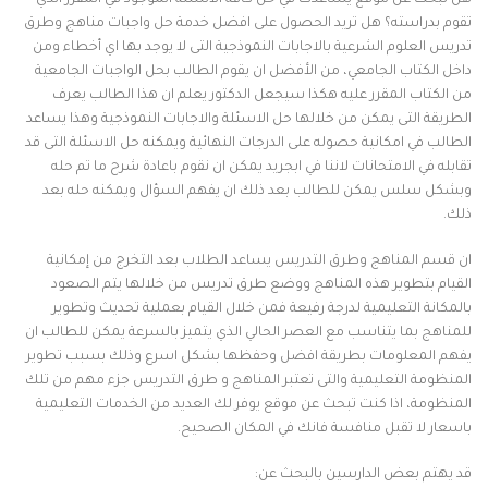
هل تبحث عن موقع يساعدك في حل كافة الاسئلة الموجود في المقرر الذي
تقوم بدراسته؟ هل تريد الحصول على افضل خدمة حل واجبات مناهج وطرق
تدريس العلوم الشرعية بالاجابات النموذجية التى لا يوجد بها اي أخطاء ومن
داخل الكتاب الجامعي، من الأفضل ان يقوم الطالب بحل الواجبات الجامعية
من الكتاب المقرر عليه هكذا سيجعل الدكتور يعلم ان هذا الطالب يعرف
الطريقة التى يمكن من خلالها حل الاسئلة والاجابات النموذجية وهذا يساعد
الطالب في امكانية حصوله على الدرجات النهائية ويمكنه حل الاسئلة التى قد
تقابله في الامتحانات لاننا في ابجريد يمكن ان نقوم باعادة شرح ما تم حله
وبشكل سلس يمكن للطالب بعد ذلك ان يفهم السؤال ويمكنه حله بعد
ذلك.
ان قسم المناهج وطرق التدريس يساعد الطلاب بعد التخرج من إمكانية
القيام بتطوير هذه المناهج ووضع طرق تدريس من خلالها يتم الصعود
بالمكانة التعليمية لدرجة رفيعة فمن خلال القيام بعملية تحديث وتطوير
للمناهج بما يتناسب مع العصر الحالي الذي يتميز بالسرعة يمكن للطالب ان
يفهم المعلومات بطريقة افضل وحفظها بشكل اسرع وذلك بسبب تطوير
المنظومة التعليمية والتى تعتبر المناهج و طرق التدريس جزء مهم من تلك
المنظومة، اذا كنت تبحث عن موقع يوفر لك العديد من الخدمات التعليمية
باسعار لا تقبل منافسة فانك في المكان الصحيح.
قد يهتم بعض الدارسين بالبحث عن: