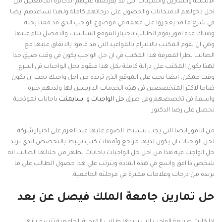
الاسئلة والتمارين والشيتات التى قد يفرضها عليهم الدكاترة الجامعيين من
اجل دخولهم الامتحانات والحصول على درجاتهم كاملة ولهذا نساعدهم ايضا
في شرح ما قد يعجزوا على فهمه في موضوع الواجب الذي قد قمنا بحله،
وهناك عدة امور يقوم الطالب باختيار الموقع المناسب والافضل بناء عليها
وهي ان يقوم المكتب بالالتزام بالمواعيد التى قد قاموا بالاتفاق عليها مع
الطالب نظرا لمعرفة هذا المكتب في ان حل الواجب يكون في وقت ضيق جدا
لهذا يكون المكتب على دراية كاملة بكل هذا فبقوم بحل الواجبات في اسرع
وقت ممكن، ايضا يجب على الموقع الذي تريده من اجل واجبك يجب ان يكون
ضاما لاكثر المتخصصين في هذه الخدمات الدارسين لها ولديهم خبرة
واسعة في تخصصهم وفي طرق
حل الواجبات و اسايمنت
باجابات نموذجية
تحصل على رضا الدكتور.
من الامور ايضا التى يجب تسليط الضوء عليها عند العزم على اختيار شركة
لحل الواجبات ان يكون لديها مراجع وأمهات كتب ترتبط بالتخصص الذي تريد
حل الواجب فيه هذا من اجل حل الواجبات باجابات يظهر من خلالها الطالب انه
شخص ذا افق واسع في هذه المادة ويترتب علي هذا حصول الطالب على ما
يريده من درجات وعلامات مميزة في مرحلته الجامعية.
حل تمارين جامعة الملك فيصل عن بعد