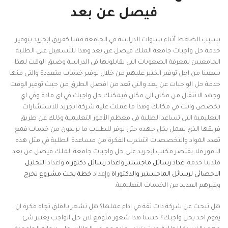
فيصل عن بعد
بسبب الضغط أثناء سنوات الدراسة في الجامعة قمنا كفريق ابجريد بتوفير
خدمة حل واجبات جامعة الملك فيصل عن بعد وهذا للتسهيل على الطلبة
الجامعيين لمعرفة الصعوبات التي يقابلونها في الدراسة وضيق الوقت لهذا
سعينا من اجل توفير الكثير عليهم من خلال توفير خدمات متعددة والتى منها
خدمة حل الواجبات عن بعد والتى تعد من افضل الطرق من حيث توفير الوقت
وجهد الانتقال من مكان الى مكان فيمكنك حل واجبك في اى مادة وفي اي
تخصص وانت في مكانك وهذا ما عملت عليه شركة ابجريد للاستشارات
التعليمية التى تساعد الطلبة في معظم الأمور التعليمية وذلك عن طريق
فريقها الذي يعمل بكل جهده حتى يوفر للطلاب ما يريدون من خدمات فمع
تعدد المواد والتخصصات انتشرت الفكرة من مساعدة الطلبة في مثل هذه
الامور فلا يقتصر مكتب ابجريد على حل واجبات جامعة الملك فيصل عن بعد
فلدينا خدمة
اعداد رسائل ماجستير
و
اعداد رسائل دكتوراه
واعداد
التحليل
الاحصائي لرسائل الماجستير والدكتوراة
وإعداد
خطة بحث مشروع تخرج
وغيرهم العديد من الخدمات التعليمية.
هل تبحث عن شركة ذات ثقة في اداء عملها؟ هل تشعر بالقلق تجاه فكرة ان
يقوم احد بحل واجبك؟ حسنا هذا شعور متوقع لان حل الواجب يعتبر شئ