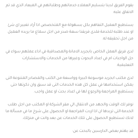
يقوم الفريق لدينا بتسليم العملاء خدماتهم وطلباتهم في الميعاد الذي قد تم
الاتفاق عليه.
يستطيع العميل التفاهم بكل بسهولة مع المتخصص اذا أراد تغيير اى شئ
او عند طلبه للخدمة فلدى فريقنا سعة صدر من اجل سماع ما يريده العميل
من اجل تحقيقه له.
لدى فريق العمل الخاص بابجريد الامانة والمصداقية في اداء عملهم سواء في
حل الواجبات ام في اعداد البحوث وغيرها من الخدمات والاستشارات
التعليمية.
لدى مكتب ابجريد موسوعة كبيرة وواسعة من الكتب والمصادر المتنوعة التى
يمكن استخدامها في عمل كل هذه الخدمات التى قد سبق وان ذكرتها حتى
يستطيع المراجعة والرجوع لها في اعداد بحث او عمل واجب.
نوفر لك الوقت والجهد من الانتقال الي مقر الشركة او المكتب من اجل طلب
الخدمة التى تريدها ان اذا اردت المراجعة او الحصول على شرح ما في مسألة ما
لانك تستطيع الحصول على تلك الخدمات عن بعد وانت في منزلك.
قد يهتم بعض الدارسين بالبحث عن: