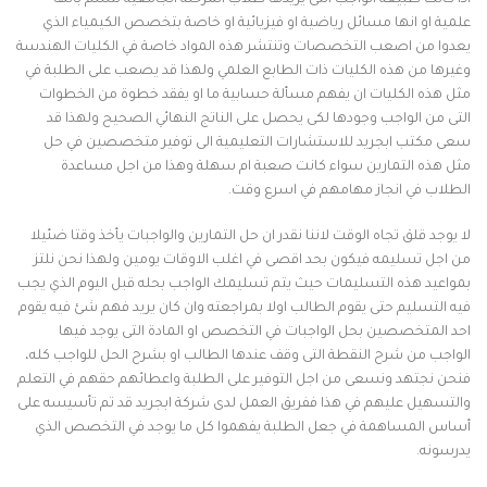
اذا كانت طبيعة الواجب التى يريدها طلاب المرحلة الجامعية تتسم بانها
علمية او انها مسائل رياضية او فيزيائية او خاصة بتخصص الكيمياء الذي
يعدوا من اصعب التخصصات وتنتشر هذه المواد خاصة في الكليات الهندسة
وغيرها من هذه الكليات ذات الطابع العلمي ولهذا قد يصعب على الطلبة في
مثل هذه الكليات ان يفهم مسألة حسابية ما او يفقد خطوة من الخطوات
التى من الواجب وجودها لكى يحصل على الناتج النهائي الصحيح ولهذا قد
سعى مكتب ابجريد للاستشارات التعليمية الى توفير متخصصين في حل
مثل هذه التمارين سواء كانت صعبة ام سهلة وهذا من اجل مساعدة
الطلاب في انجاز مهامهم في اسرع وقت.
لا يوجد قلق تجاه الوقت لاننا نقدر ان حل التمارين والواجبات يأخذ وقتا ضئيلا
من اجل تسليمه فيكون بحد اقصى في اغلب الاوقات يومين ولهذا نحن نلتز
بمواعيد هذه التسليمات حيث يتم تسليمك الواجب بحله قبل اليوم الذي يجب
فيه التسليم حتى يقوم الطالب اولا بمراجعته وان كان يريد فهم شئ فيه يقوم
احد المتخصصين بحل الواجبات في التخصص او المادة التى يوجد فيها
الواجب من شرح النقطة التى وقف عندها الطالب او بشرح الحل للواجب كله،
فنحن نجتهد ونسعى من اجل التوفير على الطلبة واعطائهم حقهم في التعلم
والتسهيل عليهم في هذا ففريق العمل لدى شركة ابجريد قد تم تأسيسه على
أساس المساهمة في جعل الطلبة يفهموا كل ما يوجد في التخصص الذي
يدرسونه.