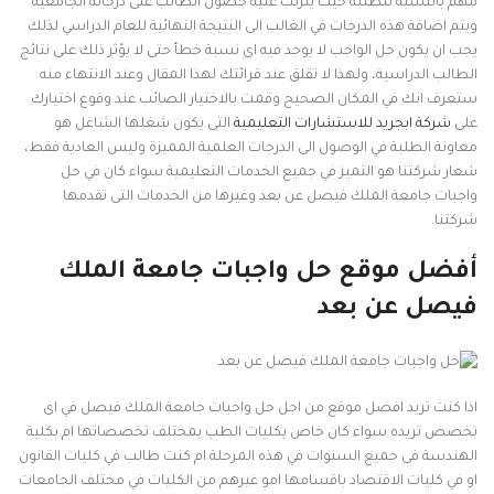
مهم بالنسبة للطلبة حيث يترتب عليه حصول الطالب على درجاته الجامعية
ويتم اضافة هذه الدرجات في الغالب الى النتيجة النهائية للعام الدراسي لذلك
يجب ان يكون حل الواجب لا يوجد فيه اى نسبة خطأ حتى لا يؤثر ذلك على نتائج
الطالب الدراسية، ولهذا لا تقلق عند قرائتك لهذا المقال وعند الانتهاء منه
ستعرف انك في المكان الصحيح وقمت بالاختيار الصائب عند وقوع اختيارك
على
شركة ابجريد للاستشارات التعليمية
التى يكون شغلها الشاغل هو
معاونة الطلبة في الوصول الى الدرجات العلمية المميزة وليس العادية فقط،
شعار شركتنا هو التميز في جميع الخدمات التعليمية سواء كان في حل
واجبات جامعة الملك فيصل عن بعد وغيرها من الخدمات التى تقدمها
شركتنا.
أفضل موقع حل واجبات جامعة الملك
فيصل عن بعد
اذا كنت تريد افضل موقع من اجل حل واجبات جامعة الملك فيصل في اى
تخصص تريده سواء كان خاص بكليات الطب بمختلف تخصصاتها ام بكلية
الهندسة فى جميع السنوات في هذه المرحلة ام كنت طالب في كليات القانون
او في كليات الاقتصاد باقسامها امو غيرهم من الكليات في مختلف الجامعات