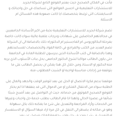
فأنت في المكان الصحيح حيث يعتبر الموقع التابع لشركة ابجريد
للاستشارات التعليمية في احسن المواقع التى تساعدك في حل واجباتك و
الاسايمنتات التى ترتبط بتخصصك ايا كانت صعوبة هذه المسائل ام
الاسئلة.
تضم شركة ابجريد للاستشارات التعليمية نخبة من اكبر الأساتذة الجامعيين
في مجالاتهم الحاصلين على شهادات ودرجات علمية عالية سواء كانت خاصة
بمرحلة البكالوريوس ام الماجستير ام الدكتوراه ذلك بالاضافة الى ان الشركة
تضم العديد من الكتب والمراجع في كافة المواد والتخصصات لمساعدتهم
وهذا بالاضافة الى كتب الأساتذة الذين يدرسون للطلبة المادة في الجامعة
حتى يكون الطالب مواكبا لشرح الدكتور الجامعى يحل بذات الأسلوب الذي يريه
منه الدكتور او الاستاذ ومن خلال كل هذا يمكن ان يحصل الطالب على ما
يتوقعه من إجابات مناسبة لواجبه او الشيت المطلوب منه.
موقعنا يدعم فكرة الاتصال او الحل عن بعد لتوفير الوقت والجهد والمال على
الطلبة سواء من الانتقال المتكرر او من الاموال التى قد ينفقها اذا لم يختار
الموقع الصحيح الموثوق من خدماته، حيث ان التواصل عن بعد أصبح شيئا
شائعا في عصرنا الحالي ولهذا اذا قام الطالب بطلب خدمة حل واجبات وغيرها
من الخدمات وأراد المراجعة والتعديل على شئ ما يمكنه ذلك بكل سهولة
وهو في مكانه لا يضطر الى التنقل في كل مرة اراد فيها السؤال او الاستفسار
او التعديل في شئ يوجد في حل واجب جامعة الملك فيصل عن بعد.