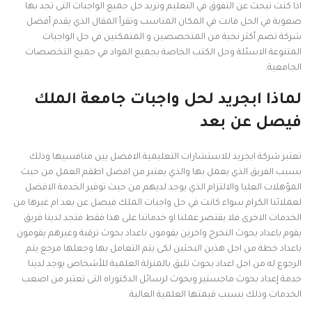
اذا كنت تبحث عن التفوق في التعليم وتريد حل جميع الواجبات التى تجد بها
صعوبة في الحل فانت في المكان المناسب وتقرأ المقال الذي يقدم أفضل
شركة تضم أكثر نخبة من المتخصصين و المتمكنين في حل الواجبات
المتنوعة الاسئلة وحل الكتب الخاصة بجميع المواد في جميع التخصصات
الجامعية.
لماذا ابجريد لحل واجبات جامعة الملك
فيصل عن بعد
تعتبر شركة ابجريد للاستشارات التعليمية الافضل بين منافسيها وذلك
بسبب الفريق الذي يعمل بها والذي يعتبر من افضل اطقم العمل من حيث
المؤهلات العليا والالتزام الذي يوجد لديهم من حيث توفير الخدمة الافضل
لعملائنا الكرام سواء كانت في حل واجبات الملك فيصل عن بعد ام غيرها من
الخدمات الاخرى فلا يقتصر عملنا او خدماتنا على هذا فقط فتجد لدينا فريق
يقوم باعداد بحوث التخرج واخرين يقومون باعداد بحوث ترقية وغيرهم يقومون
باعداد خطة من اجل هذين البحثين لكى يتم التعامل بها وجعلها مرجع يتم
الرجوع له من اجل اعداد بحوث تليق بالمنزلة العلمية للأشخاص يوجد لدينا
خدمة إعداد بحوث ماجستير وبحوث لرسائل الدكتوراه التى تعتبر من اصعب
الخدمات وذلك بسبب قيمتها العلمية العالية.