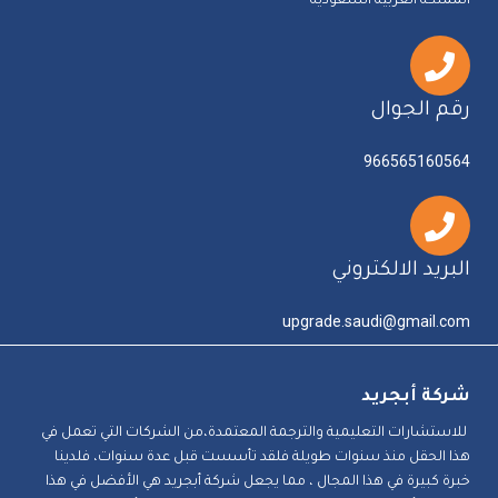
المملكه العربيه السعوديه
رقم الجوال
966565160564
البريد الالكتروني
upgrade.saudi@gmail.com
شركة أبجريد
للاستشارات التعليمية والترجمة المعتمدة،من الشركات التي تعمل في
هذا الحقل منذ سنوات طويلة فلقد تأسست قبل عدة سنوات، فلدينا
خبرة كبيرة في هذا المجال ، مما يجعل شركة أبجريد هي الأفضل في هذا