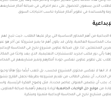
التى هذه الخدمة باعلى معايير الجودة والاحترافية، وهنا يبرز مكتب ابجريد
اليًا للطلاب الذين يسعون للحصول على دعم احترافي في صياغة أفكار مشاريعهم
زمة والمساعدة في تطوير أفكار مبتكرة تناسب احتياجات السوق.
بداعية
لابداعية من أهم المحاور الاساسية التي يركز عليها الطلاب، حيث تتيح لهم 
ات المحاسبية العالمية، ولكن قد يكون أهم ما يميز مشروعًا عن آخر هو عنوا
تثمرين المحتملين، لذا، فإن صياغة عناوين مشروع تخرج في المحاسبة الإبداعي
ا يأتي دور مكتب ابجريد للاستشارات التعليمية، الذي يعد واحدًا من المكاتب
الطلاب على تطوير عناوين تعكس جودة أفكارهم وتميز مشاريعهم في المحاسبة
ة، اذ انها لا تعكس محتوى المشروع فحسب، بل تلعب أيضًا دورًا هامًا وحيوي
عنوان الجذاب، أن يتمكن الطالب من تقديم مشروعه بطريقة تجعل القارئ يتشو
 يجب أن يتضمن العنوان عناصر محددة، مثل وضوح الفكرة الرئيسية، واست
تفادة من
موقع حل الواجبات الجامعية
لزيادة وعيهم بأهمية صياغة العناوين،
عناوين مشاريع تخرج في المحاسبة الإبداعية متميزة ومبتكرة.