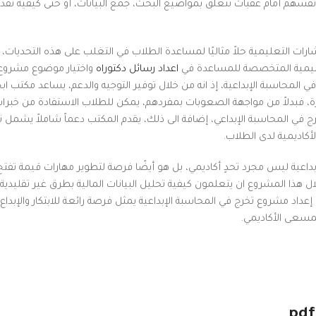
نفسهم أمام عقبات تتعلق بمواضيع البحث، جمع البيانات، أو حتى كيفية تقديم
ات التعليمية حلاً مثاليًا لمساعدة الطلاب في التغلب على هذه التحديات، 
التعليمية المتخصصة للمساعدة في
اعداد رسائل دكتوراه
واختيار موضوع مشروع 
لمحاسبة الإبداعية، إذ انه من خلال توفير التوجيه والدعم، يساعد مكتب ابج
، فبدلاً من مواجهة الصعوبات بمفردهم، يمكن للطلاب الاستفادة من خبرا
 في المحاسبة الإبداعي، إضافة الى ذلك، يقدم المكتب دعماً شاملاً يشمل 
أكاديمية لدى الطلاب.
داعية ليس مجرد تحدٍ أكاديمي، بل هو أيضًا فرصة لتطوير مهارات قيمة تفتح
 هذا المشروع ان يتعلمون كيفية تحليل البيانات المالية بطرق غير تقليدية،
داد مشروع تخرج في المحاسبة الإبداعية يمثل فرصة رائعة للابتكار والإبداع،
المسعى الأكاديمي.