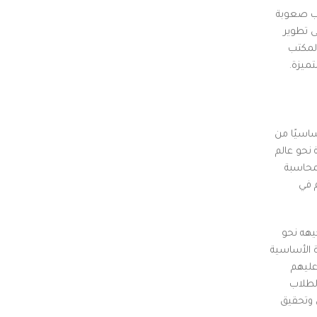
اب صعوبة
ى تطوير
المكتب
ميزة.
ساسيًا من
نحو عالم
محاسبة
م في
يهه نحو
 الأساسية
عليهم
لطلاب
 وتحقيق