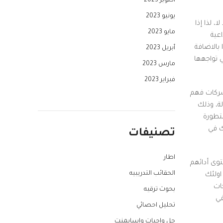
أكتوبر 2023
يونيو 2023
، لذا إذا
مايو 2023
عية
 بالاضافة
أبريل 2023
 تواجهها
مارس 2023
فبراير 2023
لشركات فهم
ة، وذلك
متطورة
ك في
تصنيفات
اطار
توى أدائهم
الحقائب التدريبيه
اولئك
ات
بحوث ترقيه
د في
تحليل احصائي
حل واجبات واسايمنت