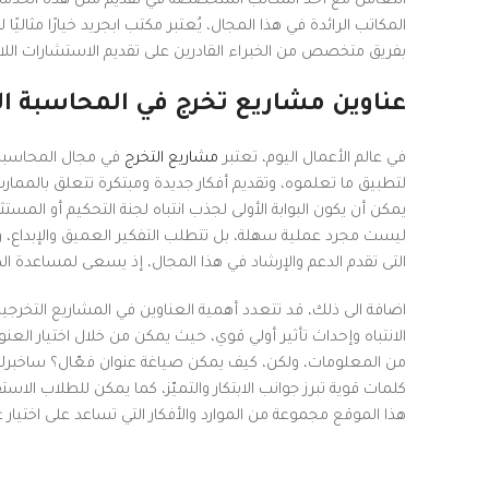
التعامل مع أحد المكاتب المتخصصة في تقديم مثل هذه الخدمات، و
المكاتب الرائدة في هذا المجال، يُعتبر مكتب ابجريد خيارًا مث
بفريق متخصص من الخبراء القادرين على تقديم الاستشارات اللا
عناوين مشاريع تخرج في المحاسبة الإ
في عالم الأعمال اليوم، تعتبر
مشاريع التخرج
في مجال المحاسبة ا
لتطبيق ما تعلموه، وتقديم أفكار جديدة ومبتكرة تتعلق بالممارس
يمكن أن يكون البوابة الأولى لجذب انتباه لجنة التحكيم أو المس
ليست مجرد عملية سهلة، بل تتطلب التفكير العميق والإبداع، وهن
التى تقدم الدعم والإرشاد في هذا المجال، إذ يسعى لمساعدة 
اضافة الى ذلك، قد تتعدد أهمية العناوين في المشاريع التخرجي
الانتباه وإحداث تأثير أولي قوي، حيث يمكن من خلال اختيار ال
من المعلومات، ولكن، كيف يمكن صياغة عنوان فعّال؟ ساخبرك،
كلمات قوية تبرز جوانب الابتكار والتميّز، كما يمكن للطلاب الاس
هذا الموقع مجموعة من الموارد والأفكار التي تساعد على اختيار 