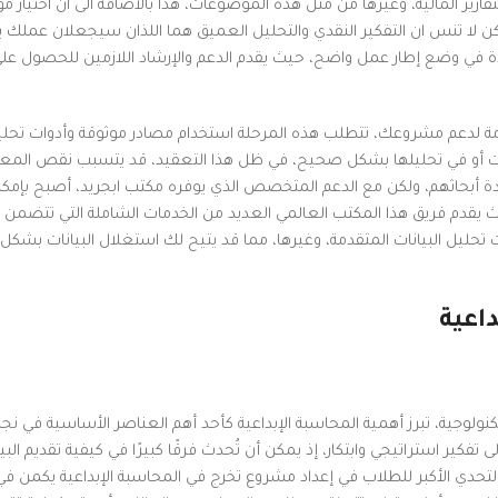
تقارير المالية، وغيرها من مثل هذه الموضوعات، هذا بالاضافة الى ان اختيار
ن لا تنس ان التفكير النقدي والتحليل العميق هما اللذان سيجعلان عملك يت
اعدة في وضع إطار عمل واضح، حيث يقدم الدعم والإرشاد اللازمين للحصول ع
لازمة لدعم مشروعك، تتطلب هذه المرحلة استخدام مصادر موثوقة وأدوات تحل
يانات أو في تحليلها بشكل صحيح، في ظل هذا التعقيد، قد يتسبب نقص المعر
ودة أبحاثهم، ولكن مع الدعم المتخصص الذي يوفره مكتب ابجريد، أصبح بإمك
 يقدم فريق هذا المكتب العالمي العديد من الخدمات الشاملة التي تتضمن 
ات تحليل البيانات المتقدمة، وغيرها، مما قد يتيح لك استغلال البيانات بشك
اعية
تكنولوجية، تبرز أهمية المحاسبة الإبداعية كأحد أهم العناصر الأساسية في نجا
تفكير استراتيجي وابتكار، إذ يمكن أن تُحدث فرقًا كبيرًا في كيفية تقديم البي
 التحدي الأكبر للطلاب في إعداد مشروع تخرج في المحاسبة الإبداعية يكمن في