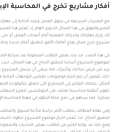
Instagram
أفكار مشاريع تخرج في المحاسبة الإب
linkedin
مع التغيرات السريعة في سوق العمل وتزايد الحاجة إلى مهار
WhatsApp
التميز والتفوق في هذا المجال الحيوي الهام، إذ يُعتبر هذا الم
لك بإبراز مهاراتك وقدراتك العملية أمام أصحاب العمل أو حتى 
مشروع تخرج مبتكر يفتح أمامك الأفق لتطبيق أفكار جديدة وخلا
في هذا الصدد، قد يجد بعض الطلاب الصعوبة عند صياغة الافكار 
لموضوع المشروع أساسًا لتحقيق النجاح في هذا المجال، حي
يزيد من فرص نجاحك وتأثيرك، كما ينبغي أن يشمل المشروع دراس
ذلك، يُفضل أن يتم اختيار موضوعات تعكس التوجهات الحالية 
المثال، يمكنك التفكير في المشاريع التى تتعلق بتكنولوجيا المع
تطوير أنظمة محاسبية تعتمد على البلوكتشين لتعزيز الشفافية وا
مبتكرة، مما يساهم في دفع عجلة التطور في مهنة المحاسبة الإب
وفي نهاية المطاف، يتطلب الأمر دراسة متأنية للسوق والمنا
لتحقيق النجاح، لذا، يُعتبر اختيار موضوع المشروع خطوة حاسمة ل
ومع ذلك قد يواجه الكثير من الطلاب بعض التحديات والصعوبات ا