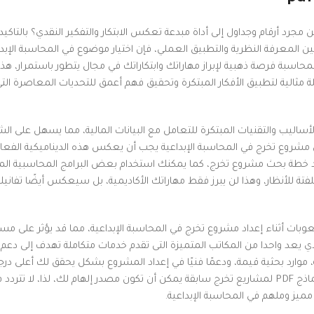
رد أرقام وجداول إلى أداة مبدعة تعكس الابتكار والتفكير النقدي؟ بالتاكيد لا
المعرفة النظرية والتطبيق العملي، فإن اختيار موضوع في المحاسبة الإبدا
محاسبة فرصة ذهبية لإبراز مهاراتك وابتكاراتك في مجال يتطور باستمرار، هذا
 مثالية لتطبيق الأفكار المبتكرة وتحقيق فهم أعمق للتحديات المعاصرة التي
الأساليب والتقنيات المبتكرة للتعامل مع البيانات المالية، مما يسهل على ا
إن مشروع تخرج في المحاسبة الإبداعية يجب أن يعكس هذه الديناميكية الفعال
عداد خطة بحث مشروع تخرج، كما يمكنك استخدام بعض البرامج المحاسبية ال
تة للأنظار، وهذا لن يبرز فقط مهاراتك الأكاديمية، بل سيعكس أيضًا تفاني
بات أثناء إعداد مشروع تخرج في المحاسبة الإبداعية، مما قد يؤثر على مس
ذي يعد واحدا من المكاتب المتميزة التى تقدم خدمات متكاملة تهدف إلى دعم 
وارد بحثية قيمة، ودعمًا فنيًا في إعداد المشروع بشكل يحقق لك أعلى درج
التقييم، هذا بالاضافة الى انه ايضا يقدم لك مساعدة في توفير نماذج PDF لمشاريع تخرج سابقة يمكن أن تكون مصدر إلهام لك، لذا، لا تترد
ميز وملهم في المحاسبة الإبداعية.