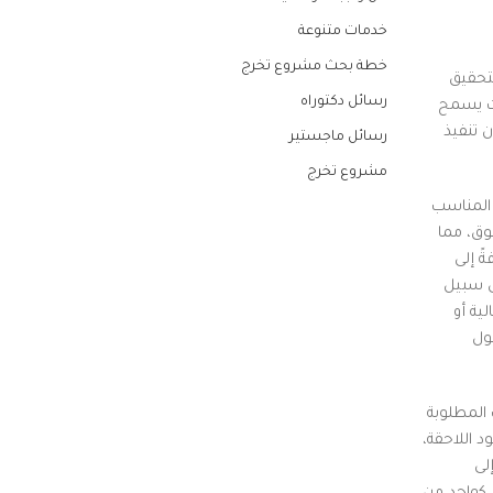
خدمات متنوعة
خطة بحث مشروع تخرج
تحقيق
رسائل دكتوراه
يث يسمح
 تنفيذ
رسائل ماجستير
مشروع تخرج
 المناسب
وق، مما
ً إلى
ى سبيل
ية أو
ول
المطلوبة
د اللاحقة،
لى