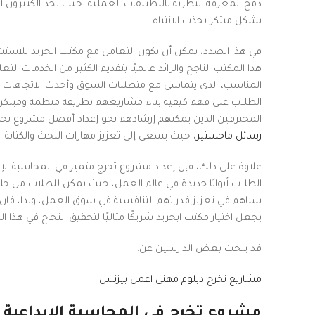
دمج المعرفة النظرية بالتطبيقات العملية، حيث يجد الكثيرون أ
بشكل مبتكر يجذب الانتباه.
في هذا الصدد، يمكن أن يكون التعامل مع مكتب ابجريد للاستشار
هذا المكتب الناجح والرائد عالميًا بتقديم الكثير من الخدمات 
المناسب، الذي يتماشى مع متطلبات السوق وأحدث الاتجاهات في ا
الطلاب على فهم كيفية بناء مشاريعهم بطريقة منظمة ومبتكرة
المحترفين الذين يمكنهم إرشادهم نحو إعداد أفضل مشروع تخرج
رسائل ماجستير
، حيث يسعى إلى تعزيز مهارات البحث والكتابة ال
علاوة على ذلك، فإن إعداد مشروع تخرج متميز في المحاسبة الإب
الطلاب أبوابًا جديدة في عالم العمل، حيث يمكن للطلاب من خلال
يساهم في تعزيز قدراتهم التنافسية في سوق العمل، ولذا، فان إع
يجعل اختيار مكتب ابجريد شريكًا مثاليًا لتحقيق النجاح في هذا 
قد يبحث بعض الدارسين عن:
مشاريع تخرج دبلوم مهني اعمل بيزنس
مشروع تخرج في المحاسبة الإبداعية pdf