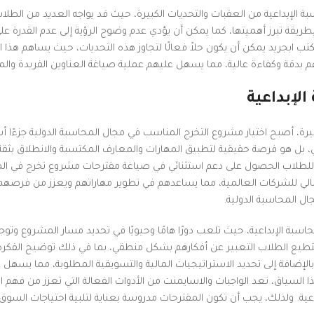
ة الإبداعية من العقبات والتحديات الكبيرة، حيث قد يواجه العديد من الطل
يقة تبرز أهميتها، كما يمكن أن يؤدي عدم وضوح الرؤية إلى عدم القدرة عل
 ابجريد يمكن أن يكون حلاً فعالًا لتجاوز هذه التحديات، حيث يساهم هذا 
دقة وكفاءة عالية، مما يسهل عليهم عملية صياغة العناوين الفريدة والمت
لإبداعية
غيرة، أصبح اختيار مشروع التخرج المناسب في مجال المحاسبة الدولية جزءًا أ
بل هو فرصة حقيقية لتطبيق المهارات والمعارف المكتسبة والانطلاق بثقة 
ن للطلاب الحصول على دعم استثنائي في صياغة مقترحات مشروع تخرج في ال
اء المالي للشركات العالمية، مما يساعدهم في تطوير مهاراتهم ويعزز من فرصه
 المحاسبة الدولية.
سبة الإبداعية، حيث تلعب دورًا هامًا وحيويًا في تحديد مسار المشروع وتوج
يع الطلاب التعبير عن أفكارهم بشكل منطقي، بما في ذلك توضيح الفكرة
افة إلى تحديد الاستراتيجيات المالية والتسويقية المطلوبة، مما يسهل 
لسياق، تعد الواجبات والاسايمنت من الأدوات الفعالة التي تعزز من فهم ا
عية. ولذلك، يجب أن تكون المقترحات مدروسة بعناية لتلبية احتياجات السوق