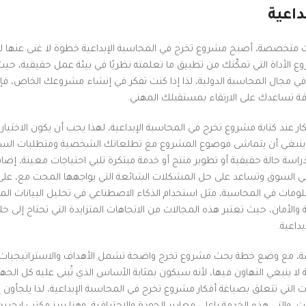
داعية
ات متخصصة، أصبح مشروع تخرج في المحاسبة الإبداعية خطوة لا غنى عنها ل
شروع الأداة التي تمكّنك من تطبيق ما تعلمته نظريًا في بيئة عمل حقيقية، ح
في مجال المحاسبة الدولية، لذا إذا كنت تفكر في إنشاء مشروعك الخاص، فإن
قة تساعدك على الارتقاء بمستقبلك المهني.
عند كتابة مشروع تخرج في المحاسبة الإبداعية، لهذا يجب أن يكون الاختيار
ث ينبغي أن يتماشى موضوع المشروع مع تطلعاتك الشخصية ومتطلبات الس
ة حالة حقيقية أو تطوير منتج أو خدمة مبتكرة تلبي احتياجات معينة، إضافة
في السوق وتساعد على حل المشكلات الشائعة التي يواجهها المجت مع، عل
لومات في المحاسبة، مثل استخدام الذكاء الاصطناعي في تحليل البيانات المال
لأمان، حيث تعتبر هذه المجالات من الاتجاهات المتزايدة التي تحتاج إلى حل
داعية.
فسة، مع وضع خطة بحث مشروع تخرج واضحة تشمل الأهداف والاستراتيجيات 
ا ينبغي التهاون فيها، لأنه سيكون بمثابة الأساس الذي تُبنى عليه كل الجهو
لتي تتعلق بصياغة أفكار مشروع تخرج في المحاسبة الإبداعية، لذا يلجأون إ