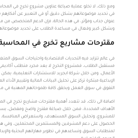
ومع ذلك، لا تخلو عملية صياغة عناوين مشروع تخرج في المحاسب
في تحديد موضوعاتهم بشكل دقيق أو في التعبير عن أفكارهم بطر
عنوان جذاب ومؤثر، في هذه الحالة، فإن الدعم المتخصص من مكتب
وبشكل كبير وفعال في مساعدة الطلاب على تحديد موضوعاتهم ب
مقترحات مشاريع تخرج في المحاسبة ا
في عالم تتزايد فيه التحديات الاقتصادية واحتياجات السوق المت
مستقبل الطلاب، فمشروع التخرج لا يعد مجرد متطلب أكاديمي، 
الأعمال، ومن خلال شركة ابجريد للاستشارات التعليمية، يمك
الإبداعية مبتكرة تركز على تحليل البيانات المالية وتقييم الأد
التفوق في سوق العمل ويحقق كافة طموحاتهم المهنية في مجال
اضافة الى ذلك، قد تتعدد أهمية مقترحات مشاريع تخرج في المحا
الأهداف المحددة، فمن خلال صياغة مقترح واضح ومفصل، يستط
للمشروع، وتحليل السوق المستهدف، واستعراض المنافسة، بالإض
الحصول على دعم المشرفين والمستثمرين المحتملين، وفي هذا ا
لمتطلبات السوق وتساعدهم في تطوير مهاراتهم البحثية والإبدا