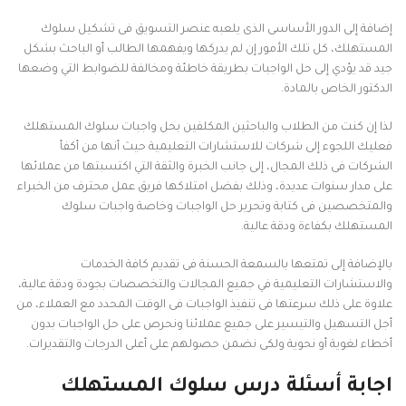
إضافة إلى الدور الأساسى الذى يلعبه عنصر التسويق فى تشكيل سلوك
المستهلك، كل تلك الأمور إن لم يدركها ويفهمها الطالب أو الباحث بشكل
جيد قد يؤدي إلى حل الواجبات بطريقة خاطئة ومخالفة للضوابط التي وضعها
الدكتور الخاص بالمادة.
لذا إن كنت من الطلاب والباحثين المكلفين بحل واجبات سلوك المستهلك
فعليك اللجوء إلى شركات للاستشارات التعليمية حيث أنها من أكفأ
الشركات فى ذلك المجال، إلى جانب الخبرة والثقة التي اكتسبتها من عملائها
على مدار سنوات عديدة، وذلك بفضل امتلاكها فريق عمل محترف من الخبراء
والمتخصصين فى كتابة وتحرير حل الواجبات وخاصة واجبات سلوك
المستهلك بكفاءة ودقة عالية.
بالإضافة إلى تمتعها بالسمعة الحسنة فى تقديم كافة الخدمات
والاستشارات التعليمية في جميع المجالات والتخصصات بجودة ودقة عالية،
علاوة على ذلك سرعتها فى تنفيذ الواجبات فى الوقت المحدد مع العملاء، من
أجل التسهيل والتيسير على جميع عملائنا ونحرص على حل الواجبات بدون
أخطاء لغوية أو نحوية ولكى نضمن حصولهم على أعلى الدرجات والتقديرات.
اجابة أسئلة درس سلوك المستهلك