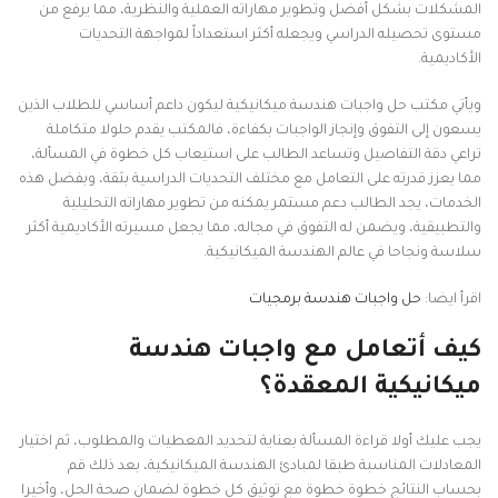
المشكلات بشكل أفضل وتطوير مهاراته العملية والنظرية، مما يرفع من
مستوى تحصيله الدراسي ويجعله أكثر استعداداً لمواجهة التحديات
الأكاديمية.
ويأتي مكتب حل واجبات هندسة ميكانيكية ليكون داعم أساسي للطلاب الذين
يسعون إلى التفوق وإنجاز الواجبات بكفاءة، فالمكتب يقدم حلولا متكاملة
تراعي دقة التفاصيل وتساعد الطالب على استيعاب كل خطوة في المسألة،
مما يعزز قدرته على التعامل مع مختلف التحديات الدراسية بثقة، وبفضل هذه
الخدمات، يجد الطالب دعم مستمر يمكنه من تطوير مهاراته التحليلية
والتطبيقية، ويضمن له التفوق في مجاله، مما يجعل مسيرته الأكاديمية أكثر
سلاسة ونجاحا في عالم الهندسة الميكانيكية.
اقرأ ايضا:
حل واجبات هندسة برمجيات
كيف أتعامل مع واجبات هندسة
ميكانيكية المعقدة؟
يجب عليك أولا قراءة المسألة بعناية لتحديد المعطيات والمطلوب، ثم اختيار
المعادلات المناسبة طبقا لمبادئ الهندسة الميكانيكية، بعد ذلك قم
بحساب النتائج خطوة خطوة مع توثيق كل خطوة لضمان صحة الحل، وأخيرا