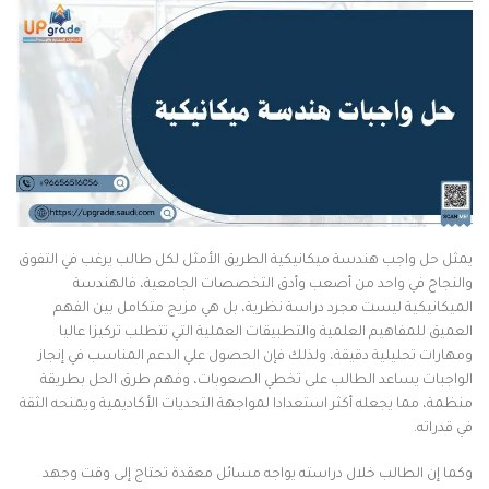
يمثل حل واجب هندسة ميكانيكية الطريق الأمثل لكل طالب يرغب في التفوق
والنجاح في واحد من أصعب وأدق التخصصات الجامعية، فالهندسة
الميكانيكية ليست مجرد دراسة نظرية، بل هي مزيج متكامل بين الفهم
العميق للمفاهيم العلمية والتطبيقات العملية التي تتطلب تركيزا عاليا
ومهارات تحليلية دقيقة، ولذلك فإن الحصول علي الدعم المناسب في إنجاز
الواجبات يساعد الطالب على تخطي الصعوبات، وفهم طرق الحل بطريقة
منظمة، مما يجعله أكثر استعدادا لمواجهة التحديات الأكاديمية ويمنحه الثقة
في قدراته.
وكما إن الطالب خلال دراسته يواجه مسائل معقدة تحتاج إلى وقت وجهد