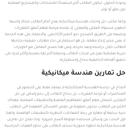
وجودة الحلول، ليكون الطالب أكثر استعدادًا للامتحانات والمشاريع العملية
دون قلق أو توتر.
وكما مكتب حل واجبات هندسة ميكانيكية يفتح أمام الطالب مجالا واسعا
لتطوير مستواه العلمي والعملي، إذ يمنحه فرصة لفهم أعمق للمقررات
ويضعه على الطريق الصحيح نحو التميز الأكاديمي، والاعتماد على هذه الخدمة
لا يعني مجرد إنجاز مهمة، بل هو استثمار في بناء مهارات حقيقية يحتاجها
الطالب خلال دراسته وبعد تخرجه، ومن هنا يصبح التعامل مع الكويزات
تجربة تعليمية تعزز من قدرات الطالب وتجعله أكثر ثقة بنفسه وأكثر قدرة على
تحقيق أهدافه الجامعية بنجاح واستمرارية.
حل تمارين هندسة ميكانيكية
النجاح في دراسة الهندسة الميكانيكية لا يعتمد فقط على الحضور في
المحاضرات أو قراءة المقررات، بل يحتاج الطالب إلى دعم إضافي في حل
التمارين لضمان فهم أعمق للمفاهيم العلمية والتطبيقات العملية، فهناك
الكثير من الطلاب يجدون صعوبة في بعض المسائل المعقدة التي تتطلب
خبرة سابقة أو مهارة في ربط المعادلات النظرية بالتطبيقات الواقعية، ولهذا
فإن البحث عن وسائل مساعدة موثوقة أصبح ضرورة، ولذا يمثل حل تمارين
هندسة ميكانيكية خطوة محورية تساعد الطالب على تجاوز العقبات الدراسية