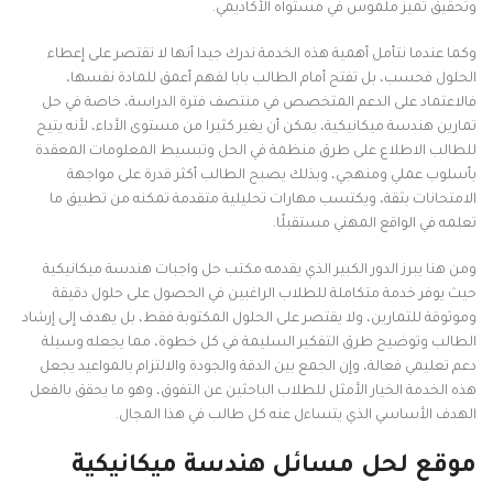
وتحقيق تميز ملموس في مستواه الأكاديمي.
وكما عندما نتأمل أهمية هذه الخدمة ندرك جيدا أنها لا تقتصر على إعطاء
الحلول فحسب، بل تفتح أمام الطالب بابا لفهم أعمق للمادة نفسها،
فالاعتماد على الدعم المتخصص في منتصف فترة الدراسة، خاصة في حل
تمارين هندسة ميكانيكية، يمكن أن يغير كثيرا من مستوى الأداء، لأنه يتيح
للطالب الاطلاع على طرق منظمة في الحل وتبسيط المعلومات المعقدة
بأسلوب عملي ومنهجي، وبذلك يصبح الطالب أكثر قدرة على مواجهة
الامتحانات بثقة، ويكتسب مهارات تحليلية متقدمة تمكنه من تطبيق ما
تعلمه في الواقع المهني مستقبلًا.
ومن هنا يبرز الدور الكبير الذي يقدمه مكتب حل واجبات هندسة ميكانيكية
حيث يوفر خدمة متكاملة للطلاب الراغبين في الحصول على حلول دقيقة
وموثوقة للتمارين، ولا يقتصر على الحلول المكتوبة فقط، بل يهدف إلى إرشاد
الطالب وتوضيح طرق التفكير السليمة في كل خطوة، مما يجعله وسيلة
دعم تعليمي فعالة، وإن الجمع بين الدقة والجودة والالتزام بالمواعيد يجعل
هذه الخدمة الخيار الأمثل للطلاب الباحثين عن التفوق، وهو ما يحقق بالفعل
الهدف الأساسي الذي يتساءل عنه كل طالب في هذا المجال.
موقع لحل مسائل هندسة ميكانيكية