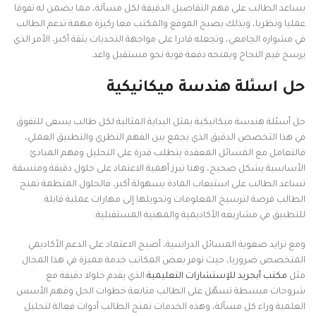
يساعد الطالب على فهم التفاصيل الدقيقة لكل مسألة، مما يضمن له تفوقا
عمليا ونظريا، وبذلك يصبح الموقع والمكتب معا ركيزة مهمة تدعم الطالب
في مشواره الجامعي، وتجعله قادرا على مواجهة التحديات بثقة أكبر، الأمر الذي
يرسخ قيم النجاح ويمنحه دفعة قوية نحو مستقبل واعد.
حل اسئلة هندسة ميكانيكية
حل أسئلة هندسة ميكانيكية يمثل البداية المثالية لكل طالب يسعى للتفوق
في هذا التخصص الدقيق الذي يجمع بين الفهم النظري والتطبيق العملي،
فالتعامل مع المسائل المعقدة يتطلب قدرة على التحليل وفهم المبادئ
الأساسية بشكل صحيح، وهنا تبرز أهمية الاعتماد على حلول دقيقة ومنسقة
تساعد الطالب على استيعاب المادة بسهولة أكبر، فالحلول المنظمة تمنح
الطالب فرصة لترسيخ المعلومات وتحويلها إلى مهارات عملية قابلة
للتطبيق في مشاريعه الأكاديمية والمهنية المستقبلية.
ومع تزايد صعوبة المسائل الدراسية، أصبح الاعتماد على الدعم الأكاديمي
المتخصص ضروريا، حيث توفر بعض المكاتب خدمة مميزة في هذا المجال
مثل
مكتب أبجريد للإستشارات التعليمية
الذي يقدم حلولا دقيقة مع
شروحات مبسطة تسهّل على الطالب متابعة خطوات الحل وفهم الأسس
العلمية وراء كل مسألة، وهذه الخدمات تمنح الطالب أدوات فعالة لتحليل