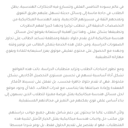
في عالم يسوده التنافس العلمي وتتسارع فيه الابتكارات الهندسية، يظل
الطلاب في حاجة ماسة إلى وسائل حديثة تسهل عليهم طريق التفوق
وتمنحهم الثقة في مسيرتهم الأكاديمية، وتعد الهندسة الميكانيكية من
التخصصات الدقيقة التي تتطلب تركيزا وجهدا كبيرا لفهم النظريات
وتطبيقها بشكل عملي، وهنا تبرز أهمية الإستعانة بموقع لحل مسائل
هندسة ميكانيكية الذي يقدم حلولا دقيقة ومنظمة تساعد الطالب على تجاوز
الصعوبات الدراسية، ومن خلال هذه الخدمة يتمكن الطالب من توفير وقته
وجهده مع الحصول على محتوى تعليمي موثوق يعزز استيعابه للمادة ويقوي
مهاراته التطبيقية.
ومع تطور احتياجات الطلاب وتزايد متطلبات الدراسة، باتت هذه المواقع
تشكل أداة أساسية تسهم في تحسين مستوى التحصيل الأكاديمي بشكل
ملحوظ، فهي لا تقدم حلولا جاهزة فحسب، بل تعمل على تبسيط الأفكار
المعقدة وإعادة صياغتها بما يتناسب مع قدرات الطالب، كما أن وجود موقع
لحل مسائل هندسة ميكانيكية يمثل فرصة مميزة للطلاب الذين يسعون إلى
بناء أساس علمي قوي يمكنهم من التميز في مجالاتهم المستقبلية.
ولأن الطلاب غالبا ما يبحثون عن دعم شامل يغطي جميع جوانب دراستهم،
فإن مكتب حل واجبات هندسة ميكانيكية يمثل الخيار الأمثل لتلبية هذه
المتطلبات، فهو لا يقتصر على تقديم الحلول فقط، بل يوفر شرحا مبسطا