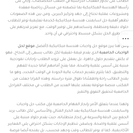
الطالب على تجاوز العقبات الدراسية في أصعب التخصصات، ويأتي على
رأسها الهندسة الميكانيكية بما تتضمنه من مسائل رياضية معقدة
ومشروعات عملية تحتاج إلى جهد وتركيز كبيرين، ومن بين هذه الصعوبات
تظهر أهمية حل اسايمنت هندسة ميكانيكية كخدمة تعليمية توفر للطلاب
حلولا دقيقة ومنظمة، وتساعدهم على توفير الوقت، مع تعزيز قدرتهم على
فهم طرق الحل بشكل مبسط واحترافي في آن واحد.
ومن هنا يبرز موقع حل واجبات هندسة ميكانيكية كأفضل
موقع لحل
الواجبات الجامعية
الذي يقدم قيمة حقيقية لكل طالب يسعى إلى النجاح، فهو
لا يكتفي بتقديم حلول جاهزة، بل يعمل على تزويد الطلاب بإجابات نموذجية
مبنية على أسس علمية واضحة، مما يفتح أمامهم آفاقا جديدة للفهم
والتطبيق، كما يلتزم بتقديم خدمات عالية الجودة في الوقت المحدد، وهو ما
يمنح الطالب راحة واطمئنانا طوال فترة دراسته، وهذه المزايا جعلت من
المكتب منصة موثوقة يعتمد عليها العديد من الطلاب في مختلف المراحل
الجامعية لتحقيق التفوق والتميز.
ولهذا عندما يتعلق الأمر بإنجاز المهام الجامعية فإن مكتب حل واجبات
واسايمنت هندسة ميكانيكية يعد الخيار المثالي والأساسي لكل طالب يريد
الجمع بين الدقة والسرعة في إنجاز متطلباته، حيث يقدم حلولا مبنية على
أسس علمية واضحة، ويضمن تنظيم الإجابات بشكل احترافي يلبي المعايير
الأكاديمية، كما لا يوفر للطالب وقت وجهد فحسب، بل يمنحه أيضا فرصة