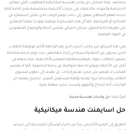
مضاعف، ولذا لضمان حل واجب هندسة ميكانيكية المطلوب بأعلي معايير
الاحترافية والجودة، فالاعتماد على خبرات أكاديمية متخصصة يفتح أمامه آفاقا
جديدة لفهم المناهج بعمق، إلى جانب توفير الوقت الذي يمكن استثماره في
المذاكرة أو المراجعة، كما أن هذه المساعدة تعطيه نموذجا عمليا للاطلاع
على طريقة كتابة الحلول بشكل احترافي يعكس الدقة والوضوح المطلوبين
في المواد العلمية.
وفي هذا السياق يبرز مكتب أبجريد الذي يعد الوجهة الأكثر موثوقية للطلاب
الذين يبحثون عن الدقة والسرعة في إنجاز مهامهم، حيث يوفر خدمة متكاملة
تضمن للطالب حلولا دقيقة ومطابقة للمعايير الأكاديمية، مما يجعله في
أمان من الأخطاء ويوفر له دعما متواصلا في رحلته الجامعية، كما لا يقتصر
المكتب لا تقتصر على مجرد تقديم إجابات، بل تهدف إلى تطوير مستوى
الطالب وإكسابه خبرة عملية تؤهله لمستقبل أفضل، لتصبح عملية حل
الواجبات أداة للنجاح والتفوق وليست مجرد مهمة عابرة.
اقرأ ايضا:
حل واجبات هندسة مدنية
حل اسايمنت هندسة ميكانيكية
الطريق إلى التميز الأكاديمي يبدأ من اختيار الوسائل الصحيحة التي تساعد