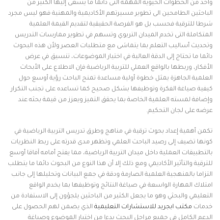
واحد من الخطوات الحيوية المهمة التى دائما ما يسعى إليها الكثير من
الباحثين الطامحين الى تطوير مسيرتهم الأكاديمية والمهنية فهو ليس مجرد
شرطا للترقية فحسب بل هو الفرصة الحقيقية لتقديم القيمة العلمية
المتكاملة التى تخدم الميدان التربوي وتسهم في تطوير ممارسات التدريس
وتحديث أساليب التعلم بما يتماشى مع متطلبات العصر ولأن هذه البحوث
دائما ما تحتاج إلى الدقة العالية في اختيار الموضوعات، تنسيق في عرض
الأفكار، وربطها بالواقع العملي للتربية الرياضية فإن الاطلاع على الأبحاث
العلمية الجاهزة يمثل خطوة أولية مساعدة تمنح الباحث رؤية أوسع حول
كيفية صياغة الفكرة وتوظيفها بشكل صحيح كما تساعده على تجنب التكرار
وإضافة لمسته العلمية الخاصة بما يحقق التميز ويعزز من قيمة بحثه عند
عرضه على لجان التحكيم.
تكمن أهمية إعداد بحوث ترقية في مناهج وطرق تدريس التربية الرياضية في
كونها تضيف إلى رصيد الباحث العلمي وتظهر مدى قدرته على ربط النظريات
بالتطبيقات العملية داخل ميدان التربية الرياضية، مما يفتح أمامه آفاقا أوسع
للترقية والتأثير الأكاديمي ومع ذلك إلا أن هذا النوع من البحوث دائما ما يتطلب
التزاما بالمنهجية العلمية الصارمة ودقة في جمع البيانات وتحليلها إلى جانب
امتلاك المهارة الواسعة في صياغة النتائج وتوظيفها بما يخدم الواقع
التعليمي والبحثي وهو ما يجعل الكثير من الباحثين يلجؤون إلى الاستفادة من
خدمات
مكتب ابجريد للاستشارات التعليمية
الذي يضمن لهم الحصول على
الدعم الكامل في جميع مراحل البحث بدءا من اختيار الموضوع وصياغة