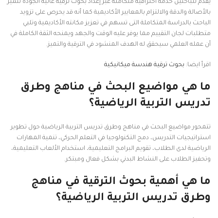
يقدم للباحثين خدمة احترافية متكاملة عبر إعداد بحوث ترقية عالية الجودة تتميز
بالأصالة والدقة والالتزام بالمعايير الأكاديمية كما أنه قد يحرص على تزويد
الباحث بالدراسة المتكاملة التى تسهم في تعزيز مكانته الأكاديمية وتلبي
متطلبات لجان التقييم مما يوفر عليه الوقت والجهد ويمنحه الثقة الكاملة في
أن عمله العلمي سيحقق له الهدف المنشود في الترقية والتميز.
اقرأ ايضا:
بحوث ترقية هندسة ميكانيكية
ما هي مواضيع البحث في مناهج وطرق
تدريس التربية الرياضية؟
تتمحور مواضيع البحث في مناهج وطرق تدريس التربية الرياضية حول تطوير
استراتيجيات التدريس، دمج التكنولوجيا في التعلم الحركي، تنمية المهارات
الرياضية لدى الطلاب، تقويم البرامج التعليمية، استخدام الألعاب التعليمية،
وتحفيز الطلاب على النشاط البدني بشكل فعال ومبتكر.
ما هي أهمية بحوث الترقية في مناهج
وطرق تدريس التربية الرياضية؟