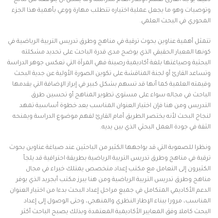
دقيقا يوجه القارئ لفهم الإطار العام للدراسة وما يمكن أن يتوقعه من نتائج
وتوصيات وهو ما يجعل عملية اختياره تتطلب مهارة ووعي بأهمية هذا الجزء
المحوري في البحث العلمي.
تتمثل أهمية عناوين بحوث ترقية في مناهج وطرق تدريس التربية الرياضية في
كونها المعيار الحقيقي الذي يوضح مدى قدرة الباحث على تحديد مشكلته
البحثية وصياغتها بلغة أكاديمية رصينة فهي المرآة التي تعكس جوهر الدراسة
وتساعد القارئ أو لجنة المناقشة على تكوين الصورة الأولية عن جدية البحث
وقيمته العلمية كما أنها قد تسهم بشكل كبير في إبراز الإضافة التي يقدمها
الباحث في مجاله سواء على مستوى تطوير المناهج أو تحسين طرق
التدريس ومن هنا فإن اختيار العنوان المناسب يعد خطوة أساسية تمهد
لنجاح البحث لأنه يختصر الطريق أمام القارئ لفهم موضوع الدراسة ويمنحه
الثقة في جودة العمل البحثي الذي بين يديه.
ونظرا للصعوبة التي قد يواجهها الكثير من الباحثين عند صياغة عناوين بحوث
ترقية في مناهج وطرق تدريس التربية الرياضية بطريقة احترافية قد يلجأ
الكثيرون إلى التعامل مع مكتب إعداد متخصص يمتلك خبراء في مجال
مناهج وطرق تدريس التربية الرياضية ومن هنا يبرز مكتب أبجريد الذي يوفر
الدعم الأكاديمي المتكامل في جميع مراحل إعداد البحث بدءا من اختيار العنوان
المناسب، مرورا ببناء الإطار النظري والمنهجي، وحتى الوصول إلى إعداد
البحث كاملا وفق المعايير الأكاديمية المعتمدة وبذلك يصبح الباحث أكثر