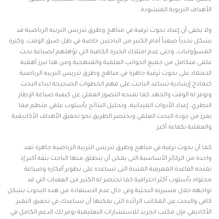
الأهداف التربوية المنشودة.
ولا يخفى أن إعداد بحوث ترقية في مناهج وطرق تدريس التربيه الرياضية قد
يشكل تحدياً صعباً أمام الكثير من الباحثين خاصة في ظل ضيق الوقت، وكثرة
المسؤوليات، وحتى عدم امتلاك الخبرة الكافية التي تؤهلهم لصياغة بحث
علمى متكامل من جميع الجوانب العلمية والمنهجية ومن هنا تبرز أهمية
الاعتماد على بحوث ترقية جاهزة في مناهج وطرق تدريس التربيه الرياضية
كنماذج إرشادية تساعد الباحث على فهم الخطوات الصحيحة لبناء البحث
وتوفر له الوقت والجهد كما تمنحه التصور العملي عن كيفية صياغة الإطار
النظري، إعداد الأدوات الميدانية، وتحليل النتائج بأسلوب علمي منظم مما
يعزز من جودة البحث العلمي ويختصر الطريق نحو تحقيق الأهداف الأكاديمية
والعملية بكفاءة أكبر.
كما أن بحوث ترقية في مناهج وطرق تدريس التربيه الرياضية جاهزة تعد
واحدة من الركائز الأساسية التى يمكن أن ينطلق منها الباحث بثقة أكبر إذ
تمنحه القاعدة المعرفية المتينة التى تساعده على تطوير أفكاره وصياغة
محتواه بأسلوب أكثر احترافية كما تختصر له الكثير من العقبات التي قد
تواجهه خلال مسيرته البحثية وفي حال عدم الاستفادة من هذه البحوث بشكل
كافى والبحث عن المكاتب الرائدة التى يمكنها أن تساعدك في تحقيق التميز
الأكاديمي فإن مكتب ابجريد للاستشارات التعليمية يوفر لك الدعم الكامل في