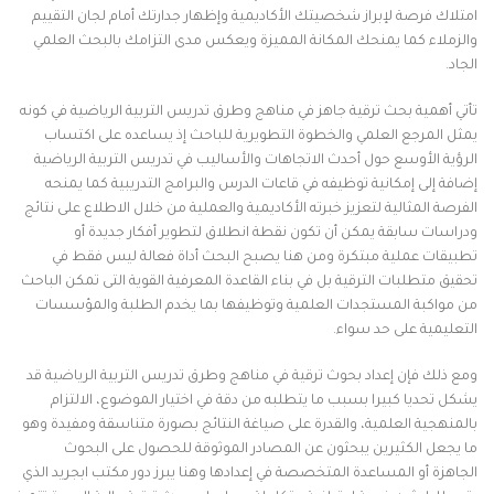
امتلاك فرصة لإبراز شخصيتك الأكاديمية وإظهار جدارتك أمام لجان التقييم
والزملاء كما يمنحك المكانة المميزة ويعكس مدى التزامك بالبحث العلمي
الجاد.
تأتي أهمية بحث ترقية جاهز في مناهج وطرق تدريس التربية الرياضية في كونه
يمثل المرجع العلمي والخطوة التطويرية للباحث إذ يساعده على اكتساب
الرؤية الأوسع حول أحدث الاتجاهات والأساليب في تدريس التربية الرياضية
إضافة إلى إمكانية توظيفه في قاعات الدرس والبرامج التدريبية كما يمنحه
الفرصة المثالية لتعزيز خبرته الأكاديمية والعملية من خلال الاطلاع على نتائج
ودراسات سابقة يمكن أن تكون نقطة انطلاق لتطوير أفكار جديدة أو
تطبيقات عملية مبتكرة ومن هنا يصبح البحث أداة فعالة ليس فقط في
تحقيق متطلبات الترقية بل في بناء القاعدة المعرفية القوية التى تمكن الباحث
من مواكبة المستجدات العلمية وتوظيفها بما يخدم الطلبة والمؤسسات
التعليمية على حد سواء.
ومع ذلك فإن إعداد بحوث ترقية في مناهج وطرق تدريس التربية الرياضية قد
يشكل تحديا كبيرا بسبب ما يتطلبه من دقة في اختيار الموضوع، الالتزام
بالمنهجية العلمية، والقدرة على صياغة النتائج بصورة متناسقة ومفيدة وهو
ما يجعل الكثيرين يبحثون عن المصادر الموثوقة للحصول على البحوث
الجاهزة أو المساعدة المتخصصة في إعدادها وهنا يبرز دور مكتب ابجريد الذي