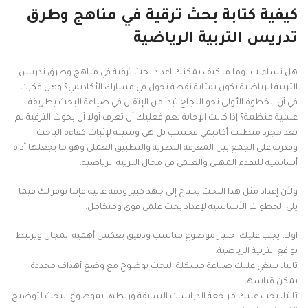
كيفية كتابة بحث ترقية في مناهج وطرق
تدريس التربية الرياضية
هل تساءلت يوما ما كيف يمكنك اعداد بحث ترقية في مناهج وطرق تدريس
التربية الرياضية يكون بمثابة نقطة تحول في مسارك الأكاديمي؟ وهل فكرت
في أن الخطوة الأولى نحو النجاح تبدأ من الإتقان في صياغة البحث بطريقة
علمية منظمة؟ إذا كانت الإجابة نعم فعليك أن تعرف أولا أن بحوث الترقية لم
تعد مجرد متطلب أكاديمي فحسب بل هى وسيلة لإثبات كفاءة الباحث
وقدرته على الجمع بين المعرفة النظرية والتطبيق العملي وهو ما يجعلها أداة
أساسية للتقدم المهني والعلمي في مجال التربية الرياضية.
ولأن إعداد مثل هذا البحث يحتاج إلى جهد كبير ودقة عالية فإننا نوفر لك فيما
يلي الخطوات الأساسية لإعداد بحث علمي قوي ومتكامل:
اولا، يجب عليك اختيار موضوع مناسب ودقيق يعكس أهمية المجال ويرتبط
بواقع التربية الرياضية.
ثانيا، ينبغي عليك صياغة مشكلة البحث بوضوح مع وضع أهداف محددة
يمكن قياسها.
ثالثا، يجب عليك مراجعة الدراسات السابقة وربطها بموضوع البحث لتوضيح