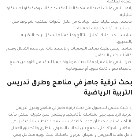
الفجوة العلمية.
رابعا، ينبغي عليك تحديد المنهجية الملائمة سواء كانت وصفية أو تجريبية أو
تحليلية.
خامسا، يجب عليك جمع البيانات من خلال الأدوات العلمية الموثوقة مثل
الاستبيانات أو الاختبارات العملية.
سادسا، يجب عليك تحليل النتائج ومناقشتها بشكل يربط النظرية
بالتطبيق.
سابعا، ينبغي غليك صياغة التوصيات والاستنتاجات التي تخدم المجال وتفتح
آفاقاً للباحثين اللاحقين.
أخيرا، ينبغي عليك مراجعة البحث لغويا وأكاديميا للتأكد من خلوه من جميع
الأخطاء سواء كانت نحوية أو معلوماتية.
بحث ترقية جاهز في مناهج وطرق تدريس
التربية الرياضية
إذا كنت تسعى للحصول على بحث ترقية جاهز في مناهج وطرق تدريس
التربية الرياضية يليق بمكانتك الأكاديمية ويعكس مدى تميزك العلمي فأنت
بالتأكيد قد تدرك جيدا أن هذه الخطوة ليست مجرد متطلب للترقية بل هي
انعكاس لقدرتك على الجمع بين الجانب المعرفي النظري والتطبيق العملي
داخل قاعات التدريس والميدان التربوي فامتلاك بحث ترقية متكامل يعني