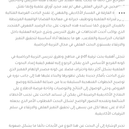
المراجع التى دائما ما يبحث عنها العديد من أعضاء هيئة التدريس والباحثين
الطامحين في الترقي العلمي فهي لم تعد مجرد أوراق علمية وإنما تمثل
الخطوة الفارقة في المسار الأكاديمي والمهني إذ تمنح الباحث الفرصة المثالية
لإبراز قدراته العلمية وتوظيف خبراته في معالجة القضايا الواقعية المرتبطة
بالميدان التربوي كما تساعده هذه البحوث على بناء الرصيد المعرفي المتجدد
الذي يواكب أحدث الاتجاهات في طرق التدريس ويثري خبراته العملية داخل
القاعات الدراسية والملاعب، هو ما يجعلها أداة أساسية لتحقيق التميز
والارتقاء بمستوى البحث العلمي في مجال التربية الرياضية.
تتجلى أهمية بحث ترقية pdf في مناهج وطرق تدريس التربية الرياضية في
كونه المرجع الأساسي الذي يمكن الرجوع إليه لفهم كيفية إعداد البحوث
العلمية بشكل أكثر دقة واحتراف فضلا عن كونه مصدر الإلهام المميز الذي
يثري الباحث بأفكار جديدة يمكن تطويرها والبناء عليها هذا إلى جانب دوره في
توضيح الخطوات المنهجية السليمة بدءا من صياغة المشكلة ووضع
الفروض وحتى الوصول إلى النتائج والتوصيات واتاحة فرصة الاطلاع على
النماذج الأكاديمية الرصينة التي يمكن أن تساعد الباحث على تجنب الأخطاء
الشائعة وتمنحه التصور الواضح لشكل البحث المطلوب الأمر الذي يجعله
أداة لا غنى عنها لكل من يسعى إلى تحقيق التميز العلمي والارتقاء في سلم
الترقيات الأكاديمية.
تجدر الإشارة إلى أن البحث عن هذا النوع من الأبحاث دائما ما يشكل صعوبة