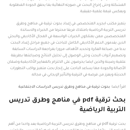
المشكلة وحتى إخراج البحث في صورته النهائية بما يحقق الجودة المطلوبة
ويعكس قيمة علمية حقيقية.
يتميز مكتب ابجريد المتخصص في إعداد بحوث ترقية في مناهج وطرق
تدريس التربية الرياضية بامتلاك فريقا محترفا من الخبراء والاساتذة
المتخصصين ممن يمتلكون الخبرات الواسعة في المجال الأكاديمي والبحثي
الذين يقدمون الدعم الأكاديمي الكامل للباحث في جميع مراحل إعداد البحث
بدءا من صياغة الفكرة وتحديد الأهداف مرورا بمراجعة الدراسات السابقة
وتصميم أدوات البحث وحتى الوصول إلى تحليل النتائج وصياغتها بطريقة
علمية رصينة والذين ايضا يحرصون على الالتزام بالمعايير الأكاديمية وضمان
الأصالة والجودة مما يساعد الباحث على إنجاز بحث متميز يواكب التطورات
الحديثة ويعزز من فرصه في الترقية والتأثير الإيجابي في مجاله.
اقرأ ايضا:
بحوث ترقية في مناهج وطرق تدريس الدراسات الاجتماعية
بحث ترقية pdf في مناهج وطرق تدريس
التربية الرياضية
بحث ترقية pdf في مناهج وطرق تدريس التربية الرياضية يعد واحدا من أهم