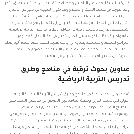
كبيرة بالنسبة للعديد من الباحثين وأعضاء هيئة التدريس حيث يستغرق الأمر
وقتا طويلا في عملية البحث والاطلاع وقد تكون النتيجة في كثير من الأحيان
عدم الاستفادة الكاملة منها لعدم توافقها مع احتياجاتهم البحثية أو معايير
الترقي العلمي المطلوبة ولهذا يلجأ الكثيرون إلى التعامل مع مكتب أبجريد
المتخصص في إعداد بحوث ترقية في مناهج وطرق تدريس التربية الرياضية
بدقة واحتراف وذلك لكونه يمثل الخيار الأمثل في هذا المجال فهو يوفر
المراجع الدقيقة والمنسقة بعناية إلى جانب تقديم الدعم اللازم لفهم آلية إعداد
البحث بما يختصر الجهد والوقت ويضمن الاستفادة القصوى من هذه
البحوث في تحقيق أهداف الباحث الأكاديمية والمهنية.
عناوين بحوث ترقية في مناهج وطرق
تدريس التربية الرياضية
تعد عناوين بحوث ترقية في مناهج وطرق تدريس التربية الرياضية البوابة
الأولى التي تجذب القارئ وتلفت انتباهه قبل الخوض في تفاصيل البحث فهي
الانطباع الأول الذي يكونه القارئ عن جهد الباحث ومدى إتقانه لعرض
موضوعه كما أنها قد تعكس بوضوح قيمة الدراسة وأهدافها وتظهر مدى
قدرة الباحث على صياغة فكرته الأساسية في جملة قصيرة ومعبرة ومن هنا
ندرك أن العنوان الجيد لا يقتصر على كونه مدخلا للبحث بل يشكل مرشدا