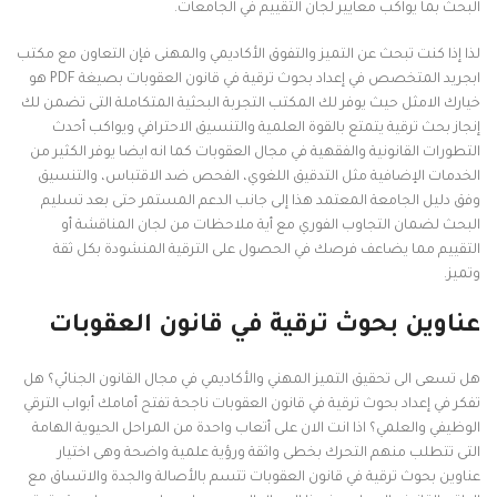
البحث بما يواكب معايير لجان التقييم في الجامعات.
لذا إذا كنت تبحث عن التميز والتفوق الأكاديمي والمهنى فإن التعاون مع مكتب
ابجريد المتخصص في إعداد بحوث ترقية في قانون العقوبات بصيغة PDF هو
خيارك الامثل حيث يوفر لك المكتب التجربة البحثية المتكاملة التى تضمن لك
إنجاز بحث ترقية يتمتع بالقوة العلمية والتنسيق الاحترافي ويواكب أحدث
التطورات القانونية والفقهية في مجال العقوبات كما انه ايضا يوفر الكثير من
الخدمات الإضافية مثل التدقيق اللغوي، الفحص ضد الاقتباس، والتنسيق
وفق دليل الجامعة المعتمد هذا إلى جانب الدعم المستمر حتى بعد تسليم
البحث لضمان التجاوب الفوري مع أية ملاحظات من لجان المناقشة أو
التقييم مما يضاعف فرصك في الحصول على الترقية المنشودة بكل ثقة
وتميز.
عناوين بحوث ترقية في قانون العقوبات
هل تسعى الى تحقيق التميز المهني والأكاديمي في مجال القانون الجنائي؟ هل
تفكر في إعداد بحوث ترقية في قانون العقوبات ناجحة تفتح أمامك أبواب الترقي
الوظيفي والعلمي؟ اذا انت الان على أتعاب واحدة من المراحل الحيوية الهامة
التى تتطلب منهم التحرك بخطى واثقة ورؤية علمية واضحة وهى اختيار
عناوين بحوث ترقية في قانون العقوبات تتسم بالأصالة والجدة والاتساق مع