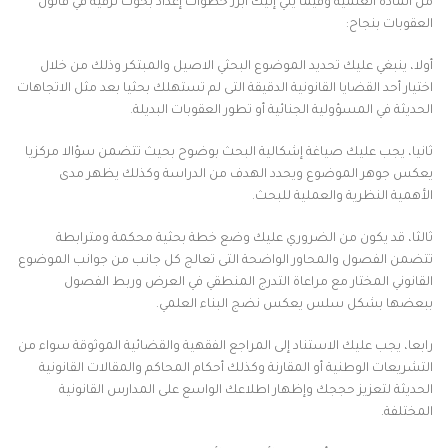
من المادة العلمية وفيما يلي إليك أبرز خطوات إعداد بحوث ترقية في قانون
العقوبات بنجاح:
أولا، ينبغي عليك تحديد الموضوع البحثي الاصيل والمبتكر وذلك من خلال
اختيار أحد القضايا القانونية الدقيقة التى لم تستهلك بحثيا بعد مثل الاتجاهات
الحديثة في المسؤولية الجنائية أو تطور العقوبات البديلة.
ثانيا، يجب عليك صياغة إشكالية البحث بوضوح بحيث تتضمن سؤالا مركزيا
يعكس جوهر الموضوع ويحدد الهدف من الدراسة وكذلك يظهر مدى
الأهمية النظرية والعملية للبحث.
ثالثا، قد يكون من الضروري عليك وضع خطة بحثية محكمة ومترابطة
تتضمن الفصول والمحاور الواضحة التى تعالج كل جانب من جوانب الموضوع
القانوني المختار مع مراعاة التدرج المنطقي في العرض وربط الفصول
ببعضها بشكل سلس يعكس نضج البناء العلمي.
رابعا، يجب عليك الاستناد إلى المراجع الفقهية والقضائية الموثوقة سواء من
التشريعات الوطنية أو المقارنة وكذلك أحكام المحاكم والمقالات القانونية
الحديثة لتعزيز حججك وإظهار اطلاعك الواسع على المدارس القانونية
المختلفة.