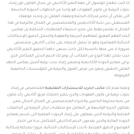
اذا كنت تطمح للوصول الى قمة التميز الأكاديمي في مجال القانون فإن إعداد
بحوث الترقية في قانون العقوبات هو واحدا من الخطوات الحيوية الحاسمة
التى يمكن أن تختبر قدراتك البحثية وعمقك العلمي بل وتحدد موقعك
المستقبلي بين نخبة الأكاديميين والمتخصصين في المجال فالترقية في هذا
المجال لا تقتصر فقط على مجرد استيفاء المتطلبات الشكلية بل تعكس
أيضا الفهم العميق لمفاهيم الجريمة والعقوبة والتحليل الدقيق للإشكاليات
الجنائية المعاصرة وهو ما يجعل الاعتماد على مكتب أكاديمي متخصص
ضرورة لا غنى عنها بالنسبة لكل باحث يسعى جاهدا لتحقيق التميز الأكاديمي
حيث يمكن لهذا النوع من المكاتب أن يوفر لك الدعم البحثي المتكامل الذي
يراعي معايير الجودة الأكاديمية ويضمن إعداد بحث ترقية أصيل يعكس الجهد
العلمي الحقيقي ويعزز من فرص القبول والترقية في المؤسسات الجامعية
المرموقة.
وعليه نقدم لك
مكتب ابجريد للاستشارات التعليمية
المتخصص في إعداد
بحوث ترقية في قانون العقوبات والذي يتميز بامتلاك فريق أكاديمي رائد مكون
من نخبة محترفة الباحثين والخبراء المتخصصين في المجال الجنائي ممن
يملكون الخبرة الواسعة في التعامل مع متطلبات لجان الترقية في الجامعات
المحلية والدولية الذين يعملون على إعداد البحوث العلمية التى تتسم بمعايير
الجودة العالية والذين يقدمون الدعم الاكاديمي المتكامل بدءا من اختيار
الموضوع الدقيق المرتبط بأحدث الإشكاليات الجنائية، مرورا بصياغة إشكالية