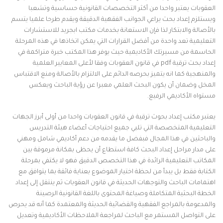
العقوبات يعتبر واحدا من أكثر التخصصات القانونية حساسية وتشعبا
ويستلزم إعداد بحث يراعي الجوانب الفقهية الدقيقة ويقدم طرحا علميا يتسم
بالأصالة والابتكار لذا فإن الاستعانة بخدمات مكتب ابجريد للاستشارات
التعليمية تعد واحدة من أفضل القرارات التي يمكن اتخاذها في هذه المرحلة
الحاسمة من مسيرتك الأكاديمية حيث يوفر هذا المكتب خبرة متراكمة في
إعداد بحث ترقية pdf في قانون العقوبات وفقا لأعلى المعايير العلمية
والمنهجية كما انه يتميز بحرصه الدائم على الالتزام بالأصالة ومنع الاقتباس
المخل وضمان أن يكون البحث العلمي معبرا عن رؤية الباحث ويعكس
مستواه الأكاديمي الرفيع.
يعتبر مكتب إعداد بحوث ترقية في قانون العقوبات واحدا من أولى أبرز الجهات
التعليمية المتخصصة التي تلبي جميع احتياجات أعضاء هيئة التدريس
والباحثين في هذا المجال فبفضل ما يقدمه من دعم أكاديمي شامل ومهني
على مدار مراحل إعداد البحث كافة استطاع أن يحظى بمكانة مرموقة بين
المكاتب التعليمية الرائدة في هذا التخصص الدقيق فهو لا يكتفي بمرحلة
الكتابة فقط بل يبدأ من لحظة اختيار الموضوع بعناية فائقة بما يتوافق مع
اهتمامات الباحث والتوجهات الحديثة في قانون العقوبات ثم ينتقل إلى إعداد
الخطة البحثية المتكاملة وصياغة المحتوى باللغة القانونية الرصينة
والمدعومة بالمراجع الفقهية والقضائية الحديثة والمعتمدة كما أنه قد يحرص
على التواصل المستمر مع الباحث لمراجعة الملاحظات الأكاديمية وتعديل