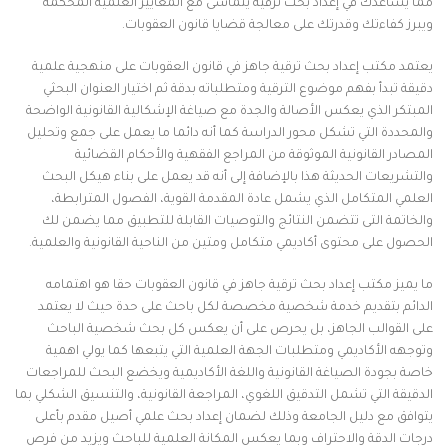
مما يساعدك في إعداد بحث ترقية يتماشى مع المعايير العلمية المحكمة
ويبرز كفاءتك وقدرتك على معالجة قضايا قانون العقوبات.
يعتمد مكتب إعداد بحث ترقية جاهز في قانون العقوبات على منهجية علمية
دقيقة تبدأ بفهم موضوع الترقية ومتطلباته بدقة ثم اختيار العنوان البحثي
المبتكر الذي يعكس الأصالة والجدة مع صياغة الإشكالية القانونية الواضحة
والمحددة التي تشكل محور الدراسة كما أنه دائما ما يعمل على جمع وتحليل
المصادر القانونية الموثوقة من المراجع الفقهية والأحكام القضائية
والتشريعات الحديثة هذا بالإضافة إلى أنه قد يعمل على بناء هيكل البحث
العلمي المتكامل الذي يشمل عادة المقدمة القوية، الفصول المترابطة،
والخاتمة التى تتضمن النتائج والتوصيات القابلة للتطبيق مما يضمن لك
الحصول على محتوى أكاديمي متكامل ومتين من الناحية القانونية والعلمية.
ما يميز مكتب إعداد بحث ترقية جاهز في قانون العقوبات حقا هو اهتمامه
الدائم بتقديم خدمة شخصية مخصصة لكل باحث على حدة حيث لا يعتمد
على القوالب الجاهز، بل يحرص على أن يعكس كل بحث شخصية الباحث
وتوجهه الأكاديمي ومتطلبات الجهة العلمية التي يتبعها كما يولي اهمية
خاصة بجودة الصياغة القانونية واللغة الأكاديمية ويخضع البحث للمراجعات
الدقيقة التي تشمل التدقيق اللغوي، المراجعة القانونية، والتنسيق الشكلي بما
يتوافق مع دليل الجامعة وذلك لضمان إعداد بحث علمي أصيل مقدم بأعلى
درجات الدقة والاحتراف وبما يعكس المكانة العلمية للباحث ويزيد من فرص