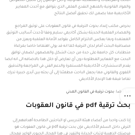
البحث والفرضيات والمنهجية القانونية، وحتى الوصول إلى تحليل النصوص
والمواد القانونية بالمنهج النقدي العلمي الذي يتوافق مع أحدث المعايير
الأكاديمية مما يضمن لك تحقيق أفضل النتائج.
يحرص مكتب إعداد بحوث الترقية في قانون العقوبات على توثيق المراجع
والمصادر العلمية الحديثة بشكل أكاديمي سليم وفقا لأحدث أساليب التوثيق
المعتمدة وبما يعكس الالتزام الكامل بقواعد الأمانة العلمية ويعزز من
مصداقية البحث أمام لجان الترقية كما انه قد يولي اهتماما خاصا بمراعاة
متطلبات كل جامعة على حدة من حيث الشكل والمضمون لضمان توافق
البحث مع المعايير المطلوبة دون أي تعارض أو خلل هذا بالاضافه الى انه ايضا
يقدم الاستشارات الأكاديمية المستمرة والدعم الفني في المراجعة والتدقيق
اللغوي والقانوني مما يجعل الباحث مطمئنا إلى أن بحثه بين أيدى خبيرة تدرك
تماما قيمة هذا الإنجاز الأكاديمي.
اقرأ ايضا:
بحوث ترقية في القانون المدني
بحث ترقية pdf في قانون العقوبات
إذا كنت واحدا من أعضاء هيئة التدريس او الباحثين الطامحة أهدافهم إلى
الترقي داخل السلم الأكاديمي فإن بحث ترقية pdf في قانون العقوبات هو
فرصتك الذهبية لإثبات الجدارة والتفرد في هذا المجال الحيوي الواعد فمجال