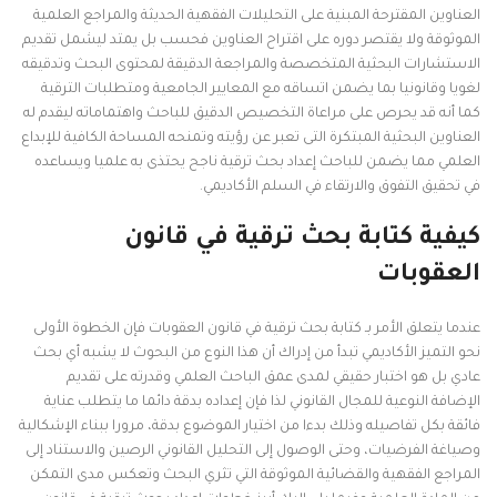
العناوين المقترحة المبنية على التحليلات الفقهية الحديثة والمراجع العلمية
الموثوقة ولا يقتصر دوره على اقتراح العناوين فحسب بل يمتد ليشمل تقديم
الاستشارات البحثية المتخصصة والمراجعة الدقيقة لمحتوى البحث وتدقيقه
لغويا وقانونيا بما يضمن اتساقه مع المعايير الجامعية ومتطلبات الترقية
كما أنه قد يحرص على مراعاة التخصيص الدقيق للباحث واهتماماته ليقدم له
العناوين البحثية المبتكرة التى تعبر عن رؤيته وتمنحه المساحة الكافية للإبداع
العلمي مما يضمن للباحث إعداد بحث ترقية ناجح يحتذى به علميا ويساعده
في تحقيق التفوق والارتقاء في السلم الأكاديمي.
كيفية كتابة بحث ترقية في قانون
العقوبات
عندما يتعلق الأمر بـ كتابة بحث ترقية في قانون العقوبات فإن الخطوة الأولى
نحو التميز الأكاديمي تبدأ من إدراك أن هذا النوع من البحوث لا يشبه أي بحث
عادي بل هو اختبار حقيقي لمدى عمق الباحث العلمي وقدرته على تقديم
الإضافة النوعية للمجال القانوني لذا فإن إعداده بدقة دائما ما يتطلب عناية
فائقة بكل تفاصيله وذلك بدءا من اختيار الموضوع بدقة، مرورا ببناء الإشكالية
وصياغة الفرضيات، وحتى الوصول إلى التحليل القانوني الرصين والاستناد إلى
المراجع الفقهية والقضائية الموثوقة التي تثري البحث وتعكس مدى التمكن