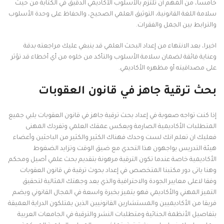
خامسا، من المهم أن تلتزم بالأسلوب الأكاديمي الدقيق في الكتابة من حيث
سلامة اللغة القانونية، التوثيق العلمي الصحيح، والحفاظ على وحدة الأسلوب
والترابط بين الجمل والفقرات.
اخيرا، بعد الانتهاء من إعداد البحث العلمي قد ينبغي عليك مراجعته بدقة
وعناية فائقة لضمان سلامة الأسلوب والتأكد من خلوه من أي أخطاء قد تؤثر
على مصداقيته أو مظهره الأكاديمي.
بحث ترقية جاهز في قانون العقوبات
إذا كنت تواجه صعوبة في إعداد بحث ترقية جاهز في قانون العقوبات يلبي جميع
المتطلبات الأكاديمية الصارمة ويعكس عمقك العلمي وتفردك المهنى
فعليك ان تعلم انك لست وحدك فهناك الكثير والكثير من الباحثين وأعضاء
هيئة التدريس يواجهون هذا التحدي مع ضيق الوقت وتزايد الضغوط
الأكاديمية خاصة عندما تكون الترقية مرهونة بتقديم بحث علمي أصيل ومحكم
وهنا ياتى دور مكتبنا المتخصص في إعداد بحوث ترقية في قانون العقوبات
وفقا لاعلى معايير الجودة والاحترافية والذي يعد وجهتك المثالية لتحقيق
التميز المهني والأكاديمي فهو يتميز بخبرة واسعة في المجال القانوني ويضم
فريقا من الأكاديميين والمستشارين القانونيين الذين يمتلكون الدراية العميقة
بتفاصيل الأنظمة الجنائية ومتطلبات النشر والترقية في الجامعات العربية