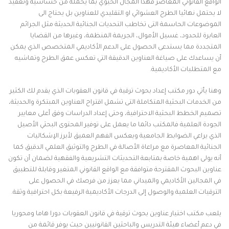
الواقع القانوني المعاصر فهذا المجال الحيوي بما يحمله من حساسية وتعقيد
لا يحتمل نهائيا الطرح العشوائي او التقليدي للعناوين بل يحتاج الى
الموضوعات الحاسمة التى تخاطب التحديات الجنائية الحديثة مثل الجرائم
العابرة للحدود، غسيل الأموال، الجريمة المنظمة، وغيرها من القضايا
المتجددة مما يستدعى الحصول على الدعم الأكاديمي المتخصص الذي يمكن
أن يساعدك على صياغة العناوين الدقيقة التي تعكس عمق الطرح وتماشيه
مع المتطلبات الأكاديمية.
وهنا يأتي دور مكتب إعداد بحوث ترقية في قانون العقوبات الذي يقدم لك الكثير
من الخدمات البحثية المتكاملة التى تشمل اقتراح العناوين المبتكرة والحديثة،
تصميم الخطط البحثية الاحترافية، وحتى إعداد الدراسات وفق أعلى معايير
الجودة العلمية فالمكتب دائما ما يعمل على توفير المحتوى البحثي الأصيل
الذي يراعي الضوابط الجامعية ويعكس الفهم العميق لأبرز الإشكاليات
الجنائية المعاصرة مع مراعاة الأصالة في الطرح والتوثيق العلمي الدقيق كما
أنه يولى اهمية خاصة بمتابعة التحديثات التشريعية والفقهية لضمان أن تكون
عناوين البحوث المقترحة متوافقة مع الواقع القانوني المتغير وقابلة للتطبيق
في المجالين الأكاديمي والميداني مما يعزز من فرصك في الحصول على
الترقيات العلمية والوصول إلى الدرجات الأكاديمية الرفيعة بكل احترافية وثقة.
يلعب مكتب اختيار عناوين بحوث ترقية في قانون العقوبات دورا هاما ومحوريا
في دعم أعضاء هيئة التدريس والباحثين القانونيين حيث يوفر قائمة من