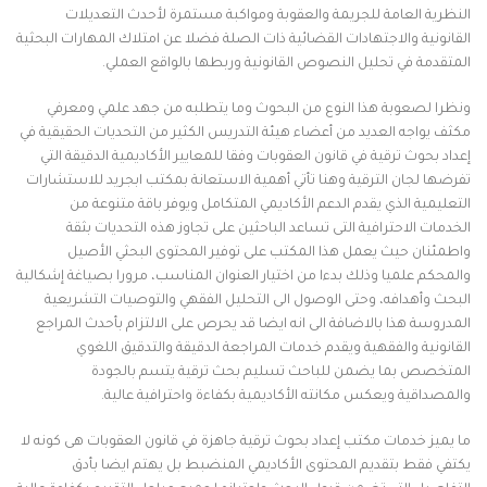
النظرية العامة للجريمة والعقوبة ومواكبة مستمرة لأحدث التعديلات
القانونية والاجتهادات القضائية ذات الصلة فضلا عن امتلاك المهارات البحثية
المتقدمة في تحليل النصوص القانونية وربطها بالواقع العملي.
ونظرا لصعوبة هذا النوع من البحوث وما يتطلبه من جهد علمي ومعرفي
مكثف يواجه العديد من أعضاء هيئة التدريس الكثير من التحديات الحقيقية في
إعداد بحوث ترقية في قانون العقوبات وفقا للمعايير الأكاديمية الدقيقة التي
تفرضها لجان الترقية وهنا تأتي أهمية الاستعانة بمكتب ابجريد للاستشارات
التعليمية الذي يقدم الدعم الأكاديمي المتكامل ويوفر باقة متنوعة من
الخدمات الاحترافية التى تساعد الباحثين على تجاوز هذه التحديات بثقة
واطمئنان حيث يعمل هذا المكتب على توفير المحتوى البحثي الأصيل
والمحكم علميا وذلك بدءا من اختيار العنوان المناسب، مرورا بصياغة إشكالية
البحث وأهدافه، وحتى الوصول الى التحليل الفقهي والتوصيات التشريعية
المدروسة هذا بالاضافة الى انه ايضا قد يحرص على الالتزام بأحدث المراجع
القانونية والفقهية ويقدم خدمات المراجعة الدقيقة والتدقيق اللغوي
المتخصص بما يضمن للباحث تسليم بحث ترقية يتسم بالجودة
والمصداقية ويعكس مكانته الأكاديمية بكفاءة واحترافية عالية.
ما يميز خدمات مكتب إعداد بحوث ترقية جاهزة في قانون العقوبات هى كونه لا
يكتفي فقط بتقديم المحتوى الأكاديمي المنضبط بل يهتم ايضا بأدق