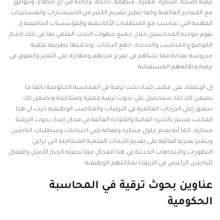
ترقية أصيلة، مبتكرة، مميزة، منظمة، ناجحة، وخالية من أي أخطاء، وتتوافق
مع المعايير العالمية وكما يتميز بتقديم الكثير من الاستشارات والمساعدات
المهنية التي تتناسب مع المتطلبات الأكاديمية والمؤسسات الجامعية إذ
يقوم بتوجيه المحاسبين خلال جميع خطوات البحث العلمي بما في ذلك اختيار
الموضوع المناسب والجديدة، جمع البيانات، وتحليلها بطريقة علمية
مدروسة بعناية مما يساهم في تعزيز قدرتهم ومهارته على التميز والتفوق في
ترقية وظائفهم المستقبلية.
إن الإعتماد على مكتب إعداد بحث ترقية في المحاسبة الحكومية دائما ما
يضمن لك انك ستحصل علي بحوث ترقية مميزة ومتكاملة وتضمن لك
تحقيق إعلي الدرجات العالمية في الترقيات والمناصب الوظيفية حيث ان هذا
المكتب يتسم بالخبرة العالية والكفاءة الفائقة في مجال إعداد بحوث الترقية
مبتكرة، كما أنه يقدم حلول مبتكرة وفعالة تلبي احتياجات ومتطلبات الباحثين
ويتميز بقدرته الفائقة على تقديم الأبحاث العلمية المتكاملة التي تراعي
التطورات والاتجاهات الحديثة في هذا المجال مما يجعله الخيار الأمثل والفعال
للباحثين الراغبين في الارتقاء بمكانتهم الوظيفية.
عناوين بحوث ترقية في المحاسبة
الحكومية