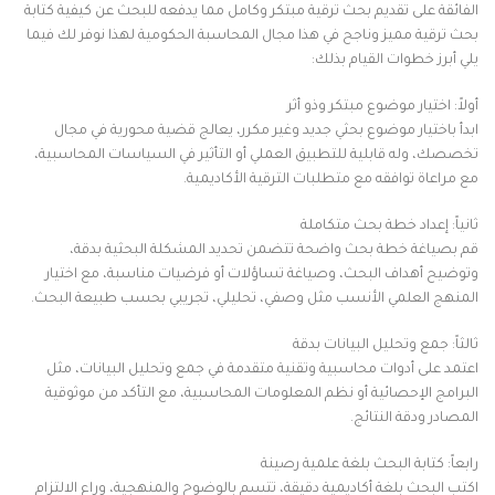
الفائقة على تقديم بحث ترقية مبتكر وكامل مما يدفعه للبحث عن كيفية كتابة
بحث ترقية مميز وناجح في هذا مجال المحاسبة الحكومية لهذا نوفر لك فيما
يلي أبرز خطوات القيام بذلك:
أولاً: اختيار موضوع مبتكر وذو أثر
ابدأ باختيار موضوع بحثي جديد وغير مكرر، يعالج قضية محورية في مجال
تخصصك، وله قابلية للتطبيق العملي أو التأثير في السياسات المحاسبية،
مع مراعاة توافقه مع متطلبات الترقية الأكاديمية.
ثانياً: إعداد خطة بحث متكاملة
قم بصياغة خطة بحث واضحة تتضمن تحديد المشكلة البحثية بدقة،
وتوضيح أهداف البحث، وصياغة تساؤلات أو فرضيات مناسبة، مع اختيار
المنهج العلمي الأنسب مثل وصفي، تحليلي، تجريبي بحسب طبيعة البحث.
ثالثاً: جمع وتحليل البيانات بدقة
اعتمد على أدوات محاسبية وتقنية متقدمة في جمع وتحليل البيانات، مثل
البرامج الإحصائية أو نظم المعلومات المحاسبية، مع التأكد من موثوقية
المصادر ودقة النتائج.
رابعاً: كتابة البحث بلغة علمية رصينة
اكتب البحث بلغة أكاديمية دقيقة، تتسم بالوضوح والمنهجية، وراعِ الالتزام