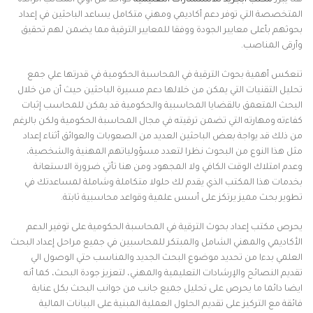
هنا يبرز
مكتب ابجريد للاستشارات التعليمية
كواحد من أولي المكاتب الرائدة
المتخصصة التي توفر دعم أكاديمي ومهني متكامل يساعد الباحثين في إعداد
بحوثهم بأعلى معايير الجودة ووفقا للمعايير الترقية مما يضمن لهم تحقيق
وأرقى المناصب.
تنعكس أهمية بحوث الترقية في المحاسبة الحكومية في قدرتها علي جمع
تحليل التقنيات التي يمكن من خلالها دعم مسيرة الباحثين حيث أن من خلال
البحث المتعمق بالقضايا المحاسبية والحكومية قد يمكن للمحاسب إثبات
كفاءته ومهارته التي تضمن ترقيته في مجال المحاسبة الحكومية ولكن بالرغم
من ذلك قد يواجة بعض الباحثين العديد من الصعوبات والعوائق أثناء إعداد
مثل هذا النوع من البحوث نظرا لتعدد مسؤولياتهم المهنية والشخصية،
وعدم امتلاك الوقت الكافي ولا المجهود ومن هنا تأتي ضرورة الاستعانة
بخدمات هذا المكتب الذي يقدم لك حلولا متكاملة وشاملة لمساعدتك في
تطوير بحث مميز يرتكز على أسس علمية وقواعد محاسبية ثابتة.
يحرص مكتب إعداد بحوث الترقية في المحاسبة الحكومية على توفير الدعم
الأكاديمي والمهني الشامل والمبتكر للمحاسبين في جميع مراحل إعداد البحث
العلمي بدءا من تحديد موضوع البحث الجديد والمناسب حتي الوصول الي
تقديم النصائح والإرشادات التعليمية والمهني، لتعزيز جودة البحث، كما أنه
ايضا دائما ما يحرص على تحليل جميع جانب من جوانب البحث بكل عناية
فائقة مع التركيز على تقديم الحلول العملية المبنية على البيانات المالية