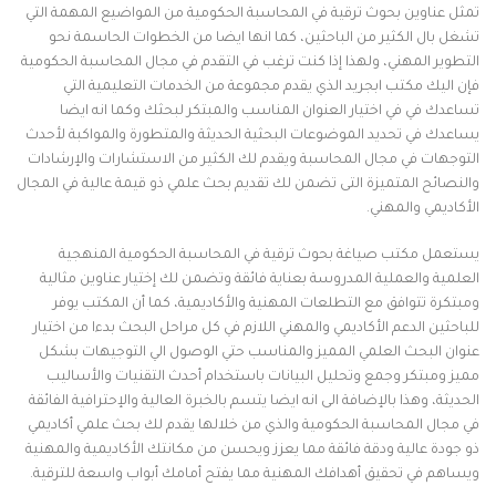
تمثل عناوين بحوث ترقية في المحاسبة الحكومية من المواضيع المهمة التي
تشغل بال الكثير من الباحثين، كما انها ايضا من الخطوات الحاسمة نحو
التطوير المهني، ولهذا إذا كنت ترغب في التقدم في مجال المحاسبة الحكومية
فإن اليك مكتب ابجريد الذي يقدم مجموعة من الخدمات التعليمية التي
تساعدك في في اختيار العنوان المناسب والمبتكر لبحثك وكما انه ايضا
يساعدك في تحديد الموضوعات البحثية الحديثة والمتطورة والمواكبة لأحدث
التوجهات في مجال المحاسبة ويقدم لك الكثير من الاستشارات والإرشادات
والنصائح المتميزة التى تضمن لك تقديم بحث علمي ذو قيمة عالية في المجال
الأكاديمي والمهني.
يستعمل مكتب صياغة بحوث ترقية في المحاسبة الحكومية المنهجية
العلمية والعملية المدروسة بعناية فائقة وتضمن لك إختيار عناوين مثالية
ومبتكرة تتوافق مع التطلعات المهنية والأكاديمية، كما أن المكتب يوفر
للباحثين الدعم الأكاديمي والمهني اللازم في كل مراحل البحث بدءا من اختيار
عنوان البحث العلمي المميز والمناسب حتي الوصول الي التوجيهات بشكل
مميز ومبتكر وجمع وتحليل البيانات باستخدام أحدث التقنيات والأساليب
الحديثة، وهذا بالإضافة الى انه ايضا يتسم بالخبرة العالية والإحترافية الفائقة
في مجال المحاسبة الحكومية والذي من خلالها يقدم لك بحث علمي أكاديمي
ذو جودة عالية ودقة فائقة مما يعزز ويحسن من مكانتك الأكاديمية والمهنية
ويساهم في تحقيق أهدافك المهنية مما يفتح أمامك أبواب واسعة للترقية.