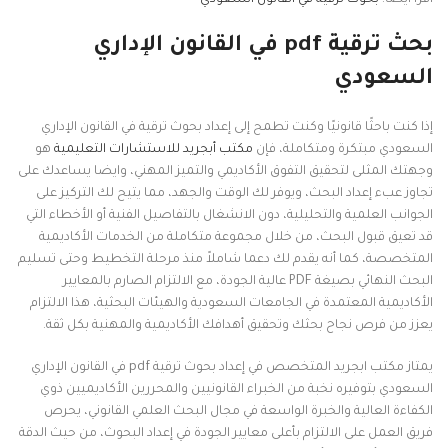
اقرأ ايضا:
بحوث ترقية في القانون السعودي
بحث ترقية pdf في القانون الإداري
السعودي
إذا كنت باحثًا قانونيًا وكنت تطمح إلى إعداد بحوث ترقية في القانون الإداري
السعودي مبتكرة ومتكاملة، فإن
مكتب أبجريد للاستشارات التعليمية
هو
وجهتك المثلى لتحقيق التفوق الأكاديمي والتميز المهني، وايضا يساعدك على
تجاوز عبء إعداد البحث، ويوفر لك الوقت والجهد، مما يتيح لك التركيز على
الجوانب العلمية والتحليلية، دون الانشغال بالتفاصيل الفنية أو الأخطاء التي
قد تعيق قبول البحث، من خلال مجموعة متكاملة من الخدمات الأكاديمية
المتخصصة، كما أنه يقدم لك دعما شاملاً منذ مرحلة التخطيط وحتى تسليم
البحث النهائي بصيغة PDF عالية الجودة، مع الالتزام الصارم بالمعايير
الأكاديمية المعتمدة في الجامعات السعودية والهيئات البحثية، هذا الالتزام
يعزز من فرص نجاح بحثك وتحقيق أهدافك الأكاديمية والمهنية بكل ثقة.
يمتاز مكتب ابجريد المتخصص في إعداد بحوث ترقية pdf في القانون الإداري
السعودي بتوفيره نخبة من الخبراء القانونيين والمحررين الأكاديميين ذوي
الكفاءة العالية والخبرة الواسعة في مجال البحث العلمي القانوني، يحرص
فريق العمل على الالتزام بأعلى معايير الجودة في إعداد البحوث، من حيث الدقة