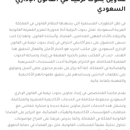
عناوين بحوث ترقية في القانون الإداري
السعودي
في ظل التطورات المستمرة التي يشهدها النظام القانوني في المملكة
العربية السعودية، تمثل بحوث الترقية أداة محورية لتعزيز المعرفة القانونية
والارتقاء بالأداء المهني للمحامين، القضاة، وأساتذة القانون، ولهذا إذا كنت
تسعى للحصول على دعم أكاديمي احترافي في إعداد بحوث ترقية في القانون
الإداري السعودي، فإن مكتب ابجريد هو الخيار الأمثل والفعال لتحقيق هذا
الهدف، حيث ان المكتب يتميز بالخبرة العميقة في إعداد وصياغة البحوث
العلمية المتكاملة، مع الالتزام بمواكبة أحدث المستجدات التشريعية
والقضائية في المملكة، كما أنه يركز على تقديم محتوى علمي أصيل وموثوق
يلبي تطلعات الباحثين ويساعدهم على تحقيق طموحاتهم الأكاديمية
والمهنية بكفاءة عالية.
يقدم مكتبنا المتخصص في إعداد عناوين بحوث ترقية في القانون الإداري
السعودي مجموعة متكاملة من الخدمات الأكاديمية المتميزة والمتكاملة،
وتشمل هذه الخدمات اختيار عناوين بحثية جديدة و مبتكرة تتماشى مع
متطلبات المؤسسات الأكاديمية والهيئات القضائية، مع التركيز على القضايا
القانونية الملحّة في المملكة، وكما يحرص فريقنا على اقتراح موضوعات
تتناول تحليلاً عميقاً للمشكلات القانونية، مثل دور القضاء في حماية الحقوق