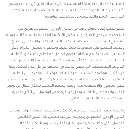
التعليمية خدمات بحثية متكاملة، تهدف إلى دعم الباحثين في إعداد بحوثهم
بأعلى مستويات الجودة ووفقًا للمعايير الأكاديمية الصارمة، مما يمنحهم
القدرة على التميز والمنافسة في مجالاتهم القانونية.
يتميز مكتب إعداد بحوث ترقية في القانون الإداري السعودي بفريق من
المتخصصين ذوي الخبرة الواسعة في الأنظمة القانونية بالمملكة السعودية،
مما يتيح له تقديم بحوث متكاملة تتميز بالدقة العلمية والابتكار في الطرح،
ويعتمد المكتب على منهجيات بحث حديثة ومتطورة تضمن الالتزام بأعلى
المعايير الأكاديمية، مع مراعاة التوافق الكامل مع نظام التعليم والأنظمة
القضائية في السعودية، كما أنه يقدم مجموعة واسعه من الاستشارات
القانونية المتخصصة التي تدعم الباحث في مختلف مراحل إعداد البحث، بدءًا
من اختيار الموضوع المناسب، مرورًا ببناء الفرضيات، ووصولًا إلى تنظيم
الأفكار وعرضها بطريقة منهجية واضحة تسهل على القارئ والمتخصصين
فهم المحتوى والاستفادة منه، وبهذا يسهم المكتب بشكل فعال في توفير
الوقت والجهد على الباحث، ويعزز من فرصه في الوصول إلى نتائج متميزة
ترتقي بمستواها الأكاديمي والمهني.
إذا كنت تسعى للحصول على دعم أكاديمي متخصص لإعداد بحوث ترقية في
القانون الإداري السعودي بطريقة احترافية تضمن لك التميز الأكاديمي
والمهني، فإن مكتب ابجريد هو الخيار الأمثل لك، يوفر المكتب خدمات