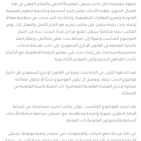
خطوة مفصلية لكل باحث يسعى للتميز الأكاديمي والتقدّم المهني في هذا
المجال الحيوي، فهذه الأبحاث تعتبر ركيزة أساسية وحاسمة لتطوير المعرفة
القانونية وتعزيز المهارات التطبيقية، ولذلك إذا كنت تبحث عن منهجية فعالة
لإعداد بحث ترقية متميز، فإن مكتب ابجريد هو الخيار الأمثل والفعال لك، يوفر
المكتب دعما متكاملًا يشمل جميع مراحل إعداد البحث، بدءًا من اختيار
الموضوع المناسب وصولًا إلى صياغة بحث علمي متكامل، ويتميّز ايضا
بالخبرة العميقة في القانون الإداري السعودي، إلى جانب تقديمه خدمات
متخصصة تساعدك على إعداد بحث يلبي معايير الترقية المطلوبة، مع الالتزام
بأحدث المناهج البحثية وأرقى المعايير الأكاديمية.
تعد الخطوة الأولى في كتابة بحث ترقية في القانون الإداري السعودي هي اختيار
موضوع البحث بدقة، ويفضل أن يكون الموضوع حديثًا أو يتناول معالجة
مبتكرة لإحدى القضايا القانونية المعاصرة ذات الصلة بالبيئة القانونية في
المملكة.
بعد تحديد الموضوع المناسب، يتولى مكتب ابجريد مساعدتك في صياغة
الإطار النظري بصورة واضحة ومنهجية، مع تضمين مراجعة شاملة للأدبيات
السابقة والنصوص القانونية ذات العلاقة.
تلي ذلك مرحلة جمع البيانات والمعلومات من مصادر علمية موثوقة، تشمل