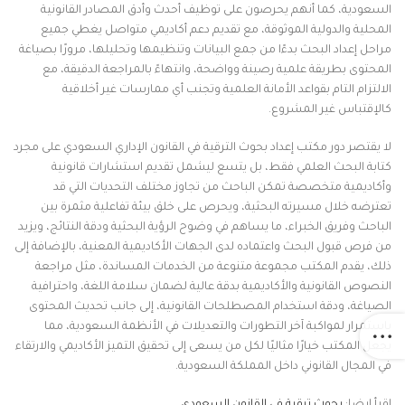
السعودية، كما أنهم يحرصون على توظيف أحدث وأدق المصادر القانونية
المحلية والدولية الموثوقة، مع تقديم دعم أكاديمي متواصل يغطي جميع
مراحل إعداد البحث بدءًا من جمع البيانات وتنظيمها وتحليلها، مرورًا بصياغة
المحتوى بطريقة علمية رصينة وواضحة، وانتهاءً بالمراجعة الدقيقة، مع
الالتزام التام بقواعد الأمانة العلمية وتجنب أي ممارسات غير أخلاقية
كالإقتباس غير المشروع.
لا يقتصر دور مكتب إعداد بحوث الترقية في القانون الإداري السعودي على مجرد
كتابة البحث العلمي فقط، بل يتسع ليشمل تقديم استشارات قانونية
وأكاديمية متخصصة تمكن الباحث من تجاوز مختلف التحديات التي قد
تعترضه خلال مسيرته البحثية، ويحرص على خلق بيئة تفاعلية مثمرة بين
الباحث وفريق الخبراء، ما يساهم في وضوح الرؤية البحثية ودقة النتائج، ويزيد
من فرص قبول البحث واعتماده لدى الجهات الأكاديمية المعنية، بالإضافة إلى
ذلك، يقدم المكتب مجموعة متنوعة من الخدمات المساندة، مثل مراجعة
النصوص القانونية والأكاديمية بدقة عالية لضمان سلامة اللغة، واحترافية
الصياغة، ودقة استخدام المصطلحات القانونية، إلى جانب تحديث المحتوى
باستمرار لمواكبة آخر التطورات والتعديلات في الأنظمة السعودية، مما
يجعل المكتب خيارًا مثاليًا لكل من يسعى إلى تحقيق التميز الأكاديمي والارتقاء
في المجال القانوني داخل المملكة السعودية.