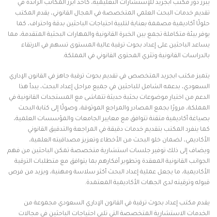
يبرز دور مكتب أبجريد للإستشارات التعليمية، كأحد أبرز المكاتب الرائدة في
تقديم خدمات البحث العلمي المتخصصة في المجال القانوني، يقدم المكتب
حلولًا أكاديمية مصممة بعناية لتلبية احتياجات الباحثين بدقة واحتراف، كما
يوفر بيئة متكاملة تجمع بين الخبرة القانونية والمهارات البحثية المتقدمة، مما
يساعد الباحثين على إعداد بحوث ترقية عالية المستوى تسهم في الارتقاء
بالدراسات القانونية وتثري المحتوى القانوني في المملكة.
يتميز مكتب ابجريد المتخصص في تقديم بحوث ترقية جاهز في القانون الإداري
السعودي، بدعمه الشامل للباحثين في جميع مراحل إعداد البحث، يبدأ هذا
الدعم من اختيار موضوعات بحثية حديثة تتماشى مع المستجدات القانونية في
المملكة، مرورًا بجمع المصادر والمراجع الموثوقة، وصولًا إلى كتابة البحث
بصياغة أكاديمية متقنة تتوافق مع معايير الجامعات والمؤسسات العلمية،
كما ينفرد المكتب بتقديم خدمات دقيقة في المراجعة والتدقيق القانوني
الأكاديمي، لضمان خلو البحث من الأخطاء وتعزيز مصداقيته العلمية،
ويضاف إلى ذلك توفير جلسات استشارية متخصصة تمكن الباحثين من فهم
الجوانب القانونية المعقدة وتطوير أفكارهم بما يتوافق مع متطلبات الترقية
الأكاديمية، ما يجعل عملية إعداد البحث أكثر سلاسة ومهنية، ويزيد من فرص
قبوله وترقيته لدى الجهات الأكاديمية المعتمدة.
يقدم مكتب إعداد بحوث ترقية في القانون الإداري السعودي مجموعة من
الخدمات الاستشارية المتخصصة التي تلبي احتياجات الباحثين في مجالات