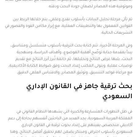
الأنظمة القانونية، الأحكام القضائية، والبحوث المحكمة، مع التأكيد على حداثة
وموثوقية هذه المصادر لضمان جودة البحث ودقته.
ثم تأتي مرحلة تحليل البيانات بأسلوب نقدي وعلمي، يتم خلالها الربط بين
القوانين المعمول بها والتطبيقات العملية، مع إبراز مكامن القوة والقصور في
التشريعات الحالية.
وفي المرحلة الأخيرة، تتم كتابة بحث الترقية بأسلوب متسلسل ومتناسق،
يبدأ بمقدمة جذابة توضّح أهمية الموضوع، وأهداف الدراسة، ومنهجية
البحث، يليها عرض النتائج وتحليلها، ثم خاتمة تُبرز أبرز النتائج مع تقديم
توصيات عملية. ويتولى المكتب إعداد البحث وفق ضوابط الكتابة الأكاديمية،
مع مراعاة قواعد التنسيق، وتوثيق المصادر، والاقتباس العلمي الدقيق.
بحث ترقية جاهز في القانون الإداري
السعودي
في ظل التطورات المتسارعة والكبيرة التي يشهدها النظام القانوني في
المملكة العربية السعودية، يجد العديد من الباحثين أنفسهم بحاجة إلى دعم
أكاديمي متخصص يعينهم على إعداد بحوث ترقية في القانون الإداري
السعودي بأسلوب احترافي ومبتكر يضمن لهم تحقيق أفضل النتائج، وهنا