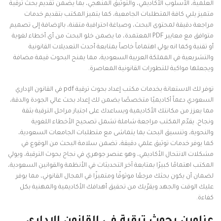
العلمية، الأسلوب الأكاديمي، والتوثيق المنهجي، بما يضمن تقديم بحث ترقية
متميز يلبي كافة المتطلبات الجامعية، كما يتميز المكتب بتقديم خدمات
مراجعة دقيقة لمحتوى البحث، وصياغة احترافية متقنة، بالإضافة إلى تصميم
متوافق مع معايير PDF المعتمدة، ما يضمن خلو البحث من أي أخطاء لغوية
أو تقنية وكما انه يولي اهتماماً خاصاً بمتابعة أحدث التعديلات القانونية
والتشريعية في المملكة العربية السعودية، مما يمنح البحوث قيمة مضافة
ويجعلها مواكبة للتطورات القانونية المعاصرة.
توفر لك الاستعانة بخدمات مكتب إعداد بحوث ترقية pdf في القانون الإداري
السعودي دعماً أكاديميًا متخصصًا يضمن لك إعداد بحث عالي الجودة والدقة،
مما يعزز من مكانتك الأكاديمية ويساعدك على اجتياز مراحل الترقية بثقة
ونجاح. يقدّم المكتب مراجعة شاملة تشمل تصحيح الأخطاء اللغوية
والنحوية، وتنسيق البحث بما يتماشى مع متطلبات الجامعات السعودية،
كما يوفر خدمات توثيق علمي دقيقة، تضمن سلامة البحث من الوقوع في
مشكلات الانتحال الأكاديمي، وهو عنصر جوهري في نجاح بحوث الترقية، ويولي
المكتب اهتمامًا كبيرًا بمتابعة آخر التحديثات في الأنظمة والقوانين السعودية،
لضمان أن يكون بحثك مرجعًا موثوقًا ومتميزًا في المجال القانوني، مما يوفر
عليك الوقت والجهد ويقرّبك من تحقيق أهدافك الأكاديمية والمهنية بكل
كفاءة.