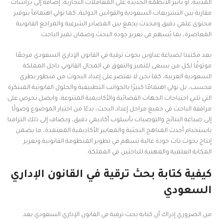
المدنية، أو تأثير الأنظمة الجديدة على المعاملات التجارية، إضافة إلى دراسات
مقارنة بين التشريعات السعودية والقوانين الدولية، كما نولي اهتماماً بتوفير
محتوى علمي دقيق ومحدث يجمع بين المصادر الشرعية والمراجع القانونية
المعاصرة، بما يُسهم في تعزيز جودة البحث وضمان تميز الباحث.
يعد مكتبنا لصياغة عناوين بحوث ترقية في القانون الإداري السعودي مرجعًا
موثوقًا لكل من يسعى للتميز والتفوق في المجال القانوني داخل المملكة
السعودية العربية، كما نحن لا نقتصر على إعداد البحوث من منظور نظري
فحسب، بل نولي اهتمامًا كبيرًا بالجوانب التطبيقية والحلول القانونية المبتكرة
التي تلبي احتياجات الجهات القضائية والأكاديمية المتنوعة، وايضل نحرص على
مرافقة الباحث في جميع مراحل إعداد البحث، بدءًا من اختيار الموضوع وصولًا
إلى صياغة النتائج والتوصيات بأسلوب أكاديمي دقيق، ويضاف إلى ذلك التزامنا
باستخدام أحدث المناهج البحثية والمعايير الأكاديمية المعتمدة، ما يضمن
إنتاج بحوث ذات جودة عالية تسهم في تطوير المنظومة القانونية وتعزيز
المكانة العلمية والمهنية للباحثين في المملكة.
كيفية كتابة بحث ترقية في القانون الإداري
السعودي
من الضروري إدراك أن كتابة بحث ترقية في القانون الإداري السعودي يعد