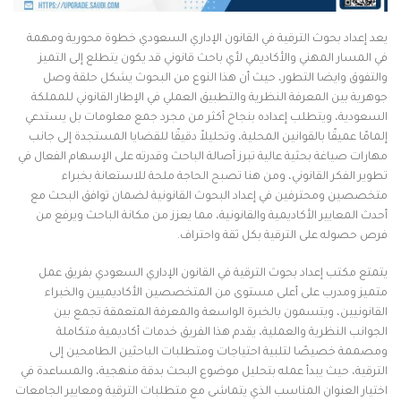
يعد إعداد بحوث الترقية في القانون الإداري السعودي خطوة محورية ومهمة
في المسار المهني والأكاديمي لأي باحث قانوني قد يكون يتطلع إلى التميز
والتفوق وايضا التطور، حيث أن هذا النوع من البحوث يشكل حلقة وصل
جوهرية بين المعرفة النظرية والتطبيق العملي في الإطار القانوني للمملكة
السعودية، ويتطلب إعداده بنجاح أكثر من مجرد جمع معلومات بل يستدعي
إلمامًا عميقًا بالقوانين المحلية، وتحليلاً دقيقًا للقضايا المستجدة إلى جانب
مهارات صياغة بحثية عالية تبرز أصالة الباحث وقدرته على الإسهام الفعال في
تطوير الفكر القانوني، ومن هنا تصبح الحاجة ملحة للاستعانة بخبراء
متخصصين ومحترفين في إعداد البحوث القانونية لضمان توافق البحث مع
أحدث المعايير الأكاديمية والقانونية، مما يعزز من مكانة الباحث ويرفع من
فرص حصوله على الترقية بكل ثقة واحتراف.
يتمتع مكتب إعداد بحوث الترقية في القانون الإداري السعودي بفريق عمل
متميز ومدرب على أعلى مستوى من المتخصصين الأكاديميين والخبراء
القانونيين، ويتسمون بالخبرة الواسعة والمعرفة المتعمقة تجمع بين
الجوانب النظرية والعملية، يقدم هذا الفريق خدمات أكاديمية متكاملة
ومصممة خصيصًا لتلبية احتياجات ومتطلبات الباحثين الطامحين إلى
الترقية، حيث يبدأ عمله بتحليل موضوع البحث بدقة منهجية، والمساعدة في
اختيار العنوان المناسب الذي يتماشى مع متطلبات الترقية ومعايير الجامعات