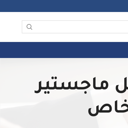
ن رسائل ماجستير
لخاص