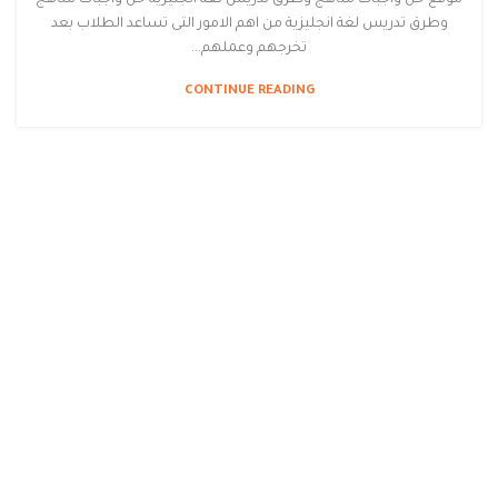
موقع حل واجبات مناهج وطرق تدريس لغة انجليزية حل واجبات مناهج
وطرق تدريس لغة انجليزية من اهم الامور التى تساعد الطلاب بعد
تخرجهم وعملهم...
CONTINUE READING