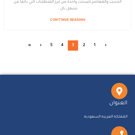
الحديث والمعاصر أصبحت واحدة من أبرز المتطلبات التى دائما من
تشغل بال...
CONTINUE READING
»
›
5
4
3
2
1
‹
العنوان
المملكه العربيه السعوديه