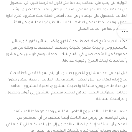
الأولية التي يجب علي الطالب إعدادها حتي تكون له فرصة كبيرة في الحصول
علي تقييمات ودرجات مرتفعة في تقديره التراكمي، تعد الخطة طريق يرشد
الطالب للحصول علي مبتغاه وهي اعداد أفضل خطة بحث مشروع تخرج ادارة
اعمال، وهذه الخطه يمكن اعدادها للكليات النظرية والعملية ولكن الاكثر
استخدام لها هو الجانب العملي.
مكتب ابجريد يتيح اعداد خطط بحوث تخرج وأيضا رسائل دكتوراة ورسائل
ماجستير وحل واجبات جميع الكليات ومختلف التخصصات وذلك من قبل
مجموعة من المتخصصين في القيام بتلك الخدمات وهم دارسين لكل مبادئ
وأساسيات ابحاث التخرج وكيفية اعدادها.
قبل البدأ في اعداد مشاريع التخرج يجب أولا ان يتم الموافقة علي خطة بحث
تخرج إدارة اعمال من قبل الدكتور المشرف علي الطالب، وخطة العمل تتكون
من عدة عناصر وهي: مشكلة وتحديات المشروع، أهمية المشروع، أهدافه
وغاياته، تساؤلات البحث، مناهج البحث، تقسيم المشروع إلي أبواب وفصول،
والدراسات السابقة.
عندما يعد الطالب المشروع الخاص به فليس وحده هو فقط المستفيد
ولكن الجامعه التي يدرس بها الباحث أيضا تستفيد بل أن المجتمع من
الممكن أن يستفيد إذا قام الطالب بالوصول إلي حل للمشكلة التي تناولها في
مشروعه، وهناك أهمية كبيرة للأبحاث العلمية وهي تتمثل في: