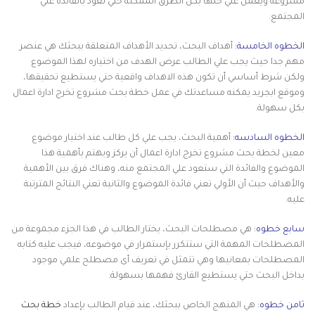
مشروعه ويعمل علي حلها بكل الطرق الممكنة حتي تعود بالفائدة علي
المجتمع.
الخطوه الخامسة:
أهداف البحث، تحديد الأهداف المتعلقة ببحثك هي عنصر
مهم جدا حيث يجب علي الطالب عرض الهدف من اختياره لهذا الموضوع
ولكن شرط أساسي أن تكون هذه الاهداف واقعية حتي يستطيع تحقيقها،
وموقع ابجريد يمكنه مساعدتك في عمل خطة بحث مشروع تخرج ادارة اعمال
بكل سهولة.
الخطوه السادسه:
أهمية البحث، يجب علي كل طالب عند اختيار موضوع
معين لخطة بحث مشروع تخرج ادارة اعمال أن يركز ويهتم بأهمية هذا
الموضوع والفائدة التي ستعود علي المجتمع منه، وهناك فرق بين الأهمية
والأهداف حيث أن الأولي تعني فائدة الموضوع والثانية تعني النتائج المترتبة
عليه.
سابع خطوه:
هي مصطلحات البحث، يختار الطالب في هذا الجزء مجموعة من
المصطلحات المهمة التي ستتكرر بإستمرار في موضوعه، فيجب عليه كتابه
المصطلحات بمعانيها وهي تتمثل في تعريف أى مصطلح علمي موجود
بداخل البحث حتي يستطيع القارئ فهمها بسهولة.
ثامن خطوه:
هي المنهج الخاص ببحثك، عند قيام الطالب بإعداد
خطة بحث