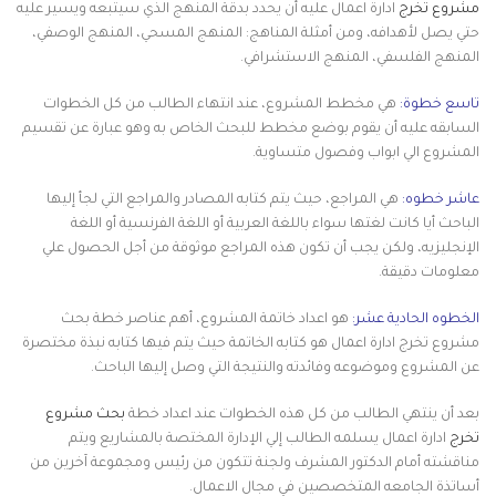
مشروع تخرج
ادارة اعمال عليه أن يحدد بدقة المنهج الذي سيتبعه ويسير عليه
حتي يصل لأهدافه، ومن أمثلة المناهج: المنهج المسحي، المنهج الوصفي،
المنهج الفلسفي، المنهج الاستشرافي.
تاسع خطوة:
هي مخطط المشروع، عند انتهاء الطالب من كل الخطوات
السابقه عليه أن يقوم بوضع مخطط للبحث الخاص به وهو عبارة عن تقسيم
المشروع الي ابواب وفصول متساوية.
عاشر خطوه:
هي المراجع، حيث يتم كتابه المصادر والمراجع التي لجأ إليها
الباحث أيا كانت لغتها سواء باللغة العربية أو اللغة الفرنسية أو اللغة
الإنجليزيه، ولكن يجب أن تكون هذه المراجع موثوقة من أجل الحصول علي
معلومات دقيقة.
الخطوه الحادية عشر:
هو اعداد خاتمة المشروع، أهم عناصر خطة بحث
مشروع تخرج ادارة اعمال هو كتابه الخاتمة حيث يتم فيها كتابه نبذة مختصرة
عن المشروع وموضوعه وفائدته والنتيجة التي وصل إليها الباحث.
بعد أن ينتهي الطالب من كل هذه الخطوات عند اعداد خطة
بحث مشروع
تخرج
ادارة اعمال يسلمه الطالب إلي الإدارة المختصة بالمشاريع ويتم
مناقشته أمام الدكتور المشرف ولجنة تتكون من رئيس ومجموعة آخرين من
أساتذة الجامعه المتخصصين في مجال الاعمال.