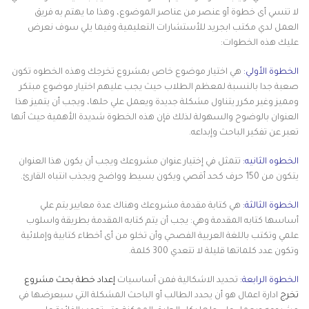
لا تنسي أى خطوة أو عنصر من عناصر الموضوع، وهذا ما يهتم به فريق
العمل لدي مكتب ابجريد للأستشارات التعليمية وفيما يلي سوف نعرض
عليك هذه الخطوات:
الخطوة الأولي:
هي اختيار موضوع خاص بمشروع تخرجك وهذه الخطوه تكون
صعبة جدا بالنسبة لمعظم الطلاب حيث يجب عليهم اختيار موضوع مبتكر
ومميز وغير مكرر يتناول مشكلة جديدة ويعمل علي حلها، ويجب أن يتميز هذا
العنوان بالوضوح والسهولة لذلك فإن هذه الخطوة شديدة الأهمية حيث أنها
تعبر عن تفكير الباحث وإبداعه.
الخطوه الثانيه:
تتمثل في إختيار عنوان مشروعك ويجب أن يكون هذا العنوان
يتكون من 150 حرف كحد أقصي ويكون بسيط وواضح ويجذب انتباه القارئ.
الخطوة الثالثة:
هي كتابة مقدمة مشروعك وهناك عدة معايير يتم علي
أساسها كتابه المقدمة وهي: يجب أن يتم كتابه المقدمة بطريقة واسلوب
علمي وتكتب باللغة العربية الفصحي وأن تخلو من أى أخطاء كتابية وإملائية
وتكون عدد كلماتها قليلة لا تتعدي 300 كلمة.
الخطوة الرابعة:
تحديد الاشكالية فمن أساسيات
إعداد خطة بحث مشروع
تخرج
ادارة اعمال هو أن يحدد الطالب أو الباحث المشكلة التي سيعرضها في